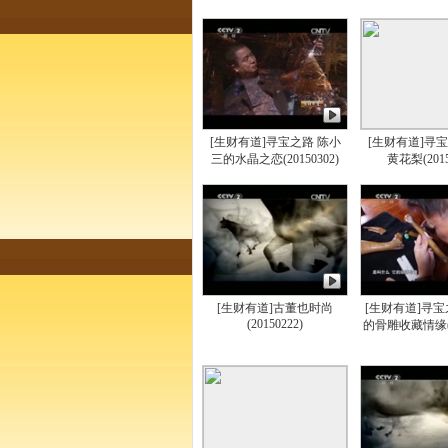
[生财有道]寻宝之路 陈小
[生财有道]寻
三的水晶之恋(20150302)
黄花梨(2015
[生财有道]古董也时尚
[生财有道]寻宝
(20150222)
的骨雕收藏情缘(20