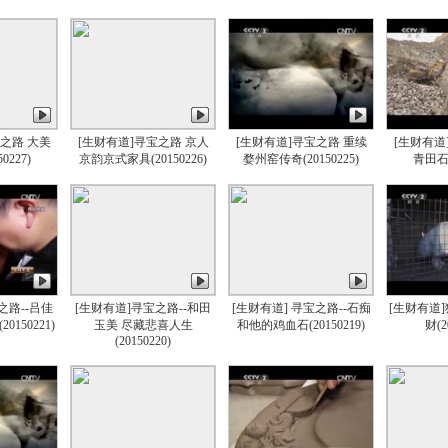
宝之路 大美
[生财有道]寻宝之路 京人
[生财有道]寻宝之路 重续
[生财有道
0227)
京韵京式家具(20150226)
婺州窑传奇(20150225)
青田石(
之路--吕佳
[生财有道]寻宝之路--和田
[生财有道] 寻宝之路--石痴
[生财有道
150221)
玉美 尽藏悲喜人生
和他的鸡血石(20150219)
财(2
(20150220)