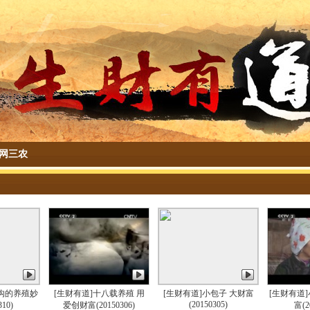
网三农
湖沟的养殖妙
[生财有道]十八载养殖 用
[生财有道]小包子 大财富
[生财有道
(20150305)
310)
爱创财富(20150306)
富(2