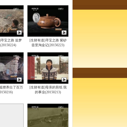
]寻宝之路 追梦
[生财有道]寻宝之路 紫砂
20150224)
壶里淘金记(20150223)
]狐狸养出了百万
[生财有道]母亲的剪纸 我
0150216)
的事业(20150213)