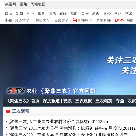
央视网
|
视频
|
网站地图
首页
新闻
经济
体育
综艺
春晚
戏曲
音乐
科教
青少
文化
艺术
电视
频道大全
栏目大全
节目大全
直播中国
赛事直播
网络
《聚焦三农》首页
|
深度报道
|
视频
|
三农观察
|
三农精英
|
专题
|
农家
三农观察
[聚焦三农]今年我国农业农村经济全线飘红(20111228)
[聚焦三农]2011产粮大县行 河南滑县：抓服务 讲科技 重投入(2011122
[聚焦三农]2011产粮大县行 江苏兴化：专业化服务助推粮食增产