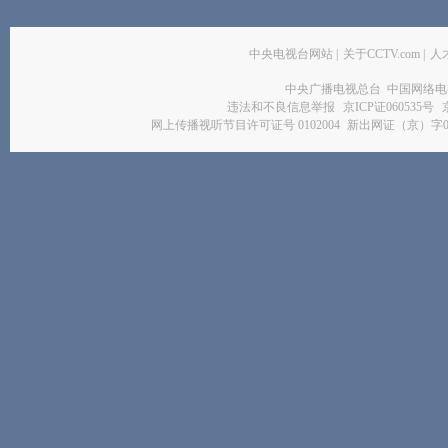
中央电视台网站
|
关于CCTV.com
|
人
中央广播电视总台 中国网络电
违法和不良信息举报
京ICP证060535号
网上传播视听节目许可证号 0102004
新出网证（京）字0