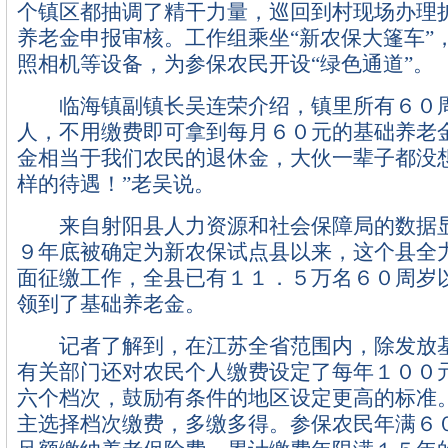
个镇区都抽调了精干力量，巡回到村现场办理
养老金申报审核。工作组乘坐“新农保大篷车”
照相机等设备，为参保农民开设“绿色通道”。
临海镇副镇长吴连荣介绍，镇里所有６０
人，不用缴费即可拿到每月６０元的基础养老
金相当于我们农民的退休金，大伙一辈子都没
样的待遇！”老吴说。
来自射阳县人力资源和社会保障局的数据显
９年底被确定为新农保试点县以来，这个县全
面征缴工作，全县已有１１．５万名６０周岁
领到了基础养老金。
记者了解到，在江苏全省范围内，除发放基
有关部门还对农民个人缴费设定了每年１００
六个档次，鼓励有条件的地区设定更高的标准
主选择档次缴费，多缴多得。参保农民年满６