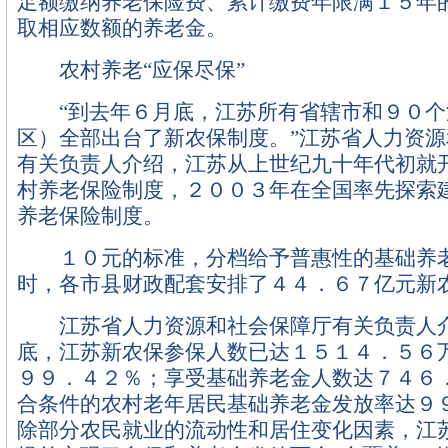
足额缴纳养老保险费、累计缴费年限满１５年
取相应数额的养老金。
农村养老“应保尽保”
“到去年６月底，江苏所有省辖市和９０个
区）全部出台了新农保制度。”江苏省人力资
有关负责人介绍，江苏从上世纪九十年代初就
村养老保险制度，２００３年在全国率先探索
养老保险制度。
１０元的标准，分档给予普惠性的基础养
时，各市县财政配套安排了４４．６７亿元新
江苏省人力资源和社会保障厅有关负责人介
底，江苏新农保参保人数已达１５１４．５６
９９．４２％；享受基础养老金人数达７４６
合条件的农村老年居民基础养老金发放率达９
除部分农民就业的流动性和居住变化因素，江