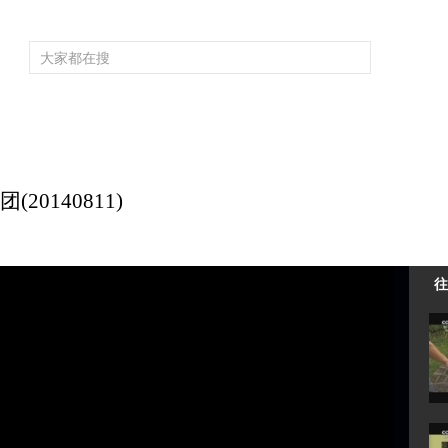
频道大全
栏目大全
片库
4K专区
听
育
电影
国防军事
电视剧
纪录
科教
戏曲
社会与法
少
0140811)
往