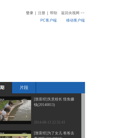
的财富发现(20140818)
登录
|
注册
|
帮助
返回央视网
>>
PC客户端
移动客户端
2014-08-18 22:25:54
[致富经]“腿哥”的财富江
音
热榜
湖你不懂(20140815)
微视频
儿
音乐
体育赛事
农业农村
2014-08-15 23:44:17
[致富经]山坳里养古老大
鸟的年轻人(20140814)
期
片段
2014-08-14 22:56:21
[致富经]失意校长 怪鱼赚
钱(20140813)
2014-08-13 22:32:43
[致富经]为了女儿 爸爸去