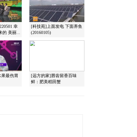
2014-07-09 22:30:44
[致富经]为了养猪去考研
的财富狂想(20140708)
20501 幸
[科技苑]上面发电 下面养鱼
 美丽...
(20160105)
2014-07-09 01:51:39
[致富经]倔强老头拿着养
老钱进深山(20140707)
2014-07-07 23:01:36
水果最伤胃
[远方的家]唇齿留香百味
鲜：肥美稻田蟹