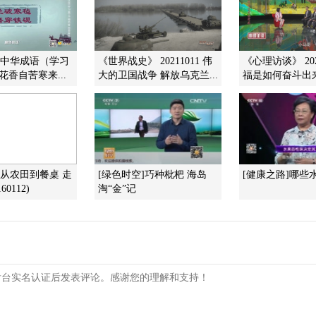
]中华成语（学习
《世界战史》 20211011 伟
《心理访谈》 202
梅花香自苦寒来...
大的卫国战争 解放乌克兰...
福是如何奋斗出来的
]从农田到餐桌 走
[绿色时空]巧种枇杷 海岛
[健康之路]哪些
60112)
淘“金”记