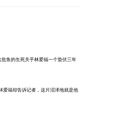
2014-08-07 00:08:47
[致富经]为什么赚钱的总
是他(20140805)
2014-08-06 00:12:24
[致富经]100万元的美梦变
批鱼的生死关乎林爱福一个蛰伏三年
噩梦之后(20140804)
2014-08-05 08:50:55
林爱福却告诉记者，这片沼泽地就是他
[致富经]大学生两年变身
财富女神(20140801)
2014-08-02 00:39:28
[致富经]先挣一千万元再
说(20140731)