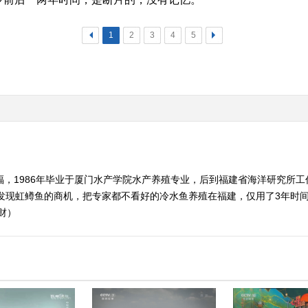
<
1
2
3
4
5
>
福，1986年毕业于厦门水产学院水产养殖专业，后到福建省海洋研究所工作
时发现虹鳟鱼的商机，把专家都不看好的冷水鱼养殖在福建，仅用了3年时
的财）