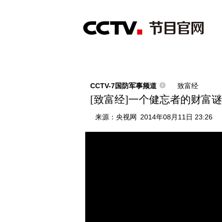
首页
直播
节目单
综合
新闻
财经
综艺
中文国际
体
CCTV-7国防军事频道
致富经
[致富经]一个健忘者的财富谜团(2
来源：
央视网
2014年08月11日 23:26