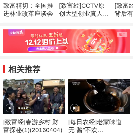
致富精切：全国推
[致富经]CCTV原
[致富
进林业改革座谈会
创大型创业真人秀
背后
《带你闯天下》
(2014
(20140503)
相关推荐
[致富经]春游乡村 财
[每日农经]老家味道
富探秘(1)(20160404)
无“酱”不欢