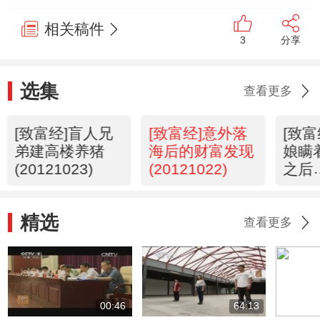
相关稿件
3
分享
选集
查看更多
[致富经]盲人兄
[致富经]意外落
[致
弟建高楼养猪
海后的财富发现
娘瞒
(20121023)
(20121022)
之后
(201
精选
查看更多
00:46
64:13