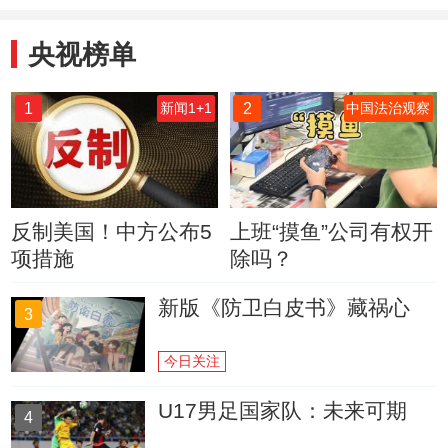
央视榜单
1
2
新闻1+1
中国法治观察
反制美国！中方公布5
上班“摸鱼”公司有权开
项措施
除吗？
新版《防卫白皮书》藏祸心
3
今日关注
U17男足国家队：未来可期
4