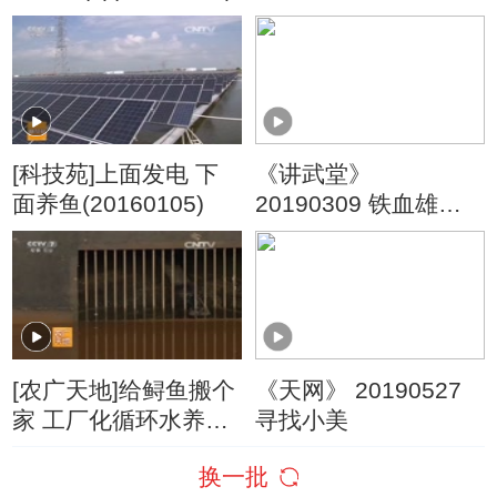
(20160127)
[科技苑]上面发电 下
《讲武堂》
面养鱼(20160105)
20190309 铁血雄师
兴亡史鉴（二） 从“万
民拥戴”到“短命王朝”
[农广天地]给鲟鱼搬个
《天网》 20190527
家 工厂化循环水养鲟
寻找小美
鱼(20160108)
换一批