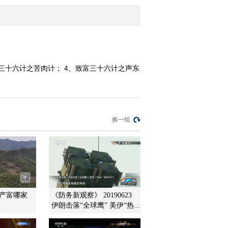
(20121002)
2012-10-03 00:55:01
[乡村大世界]乡村大集合
之乡村牛人大集合
(20121001)
三十六计之苦肉计； 4、致富三十六计之声东
2012-10-02 00:22:58
[第四届新农村电视艺术
节]农村题材相声小品展
演(20121001)
换一组
2012-10-01 21:57:33
[乡村大世界]情满中秋团
圆节 走进山东南山村
2012-09-30 21:54:54
特产富哪家
《防务新观察》 20190623
伊朗击落“全球鹰” 美伊“热...
第四届新农村电视艺术节
风采展示—走进山东微山