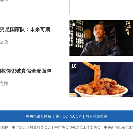
关注
9
7男足国家队：未来可期
之夜
10
招教你识破真假全麦面包
之路
中央电视台网站
|
关于CCTV.COM
|
总台总经理室
电视网
|
中广协会信息资料委员会
|
中广协会电视文艺工作委员会
|
中央新闻纪录电影