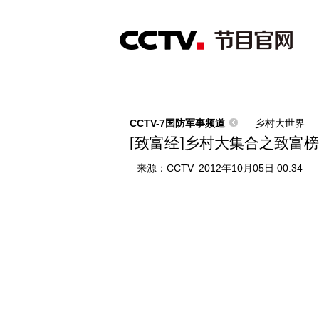
首页
直播
节目单
综合
新闻
财经
综艺
中文国际
体
CCTV-7国防军事频道
乡村大世界
[致富经]乡村大集合之致富榜样大
来源：
CCTV
2012年10月05日 00:34