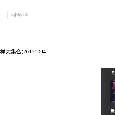
频道大全
栏目大全
片库
4K专区
听
育
电影
国防军事
电视剧
纪录
科教
戏曲
社会与法
少
集合(20121004)
往