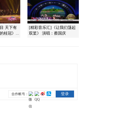
(20120922)
2012-09-22 20:33:42
[乡村大世界]走进新疆哈
节目 天下有
[精彩音乐汇]《让我们荡起
巴河(20120915)
桂冠》...
双桨》 演唱：蔡国庆
2012-09-15 22:49:52
[乡村大世界]走进贵州福
泉(20120908)
2012-09-08 20:23:03
[乡村大世界]走进湖北钟
祥(20120901)
2012-09-01 20:49:58
[乡村大世界]走进青海大
通（20120825 ）