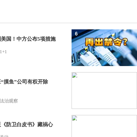
6
制美国！中方公布5项措施
1+1
7
班“摸鱼”公司有权开除
？
法治观察
8
版《防卫白皮书》藏祸心