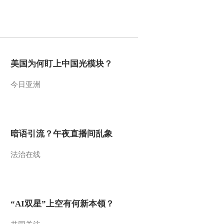
2012-08-25 20:13:31
[乡村大世界]东北二人转
集锦（20120811）
美国为何盯上中国光模块？
2012-08-11 21:33:33
今日亚洲
[乡村大世界]走进云南省
普洱市(20120630)
2012-06-30 21:35:52
暗语引流？午夜直播间乱象
[乡村大世界]走进北京房
法治在线
山韩村河镇(20120623)
2012-06-23 21:01:14
《乡村大世界》
“AI双星”上空有何新本领？
20120616 朱泾西甜瓜 个
个顶呱呱