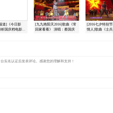
报道]《今日影
[九九艳阳天2016]歌曲《常
[2016七夕特别
析国庆档电影...
回家看看》 演唱：蔡国庆
情人]歌曲《士兵的