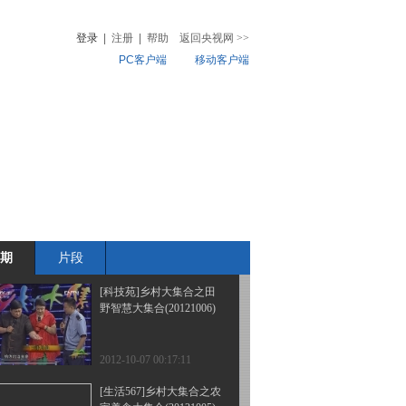
夿屯村(20121027)
登录
|
注册
|
帮助
返回央视网
>>
PC客户端
移动客户端
2012-10-27 21:25:40
[乡村大世界]走进浙江临
音
热榜
安(20121020)
微视频
儿
音乐
体育赛事
农业农村
2012-10-20 22:35:28
[每日农经]乡村大集合之
农产品大集合(20121007)
期
片段
2012-10-07 23:19:00
[科技苑]乡村大集合之田
野智慧大集合(20121006)
2012-10-07 00:17:11
[生活567]乡村大集合之农