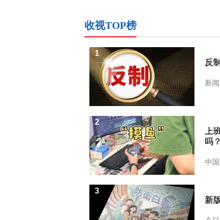
收视TOP榜
1
反
新闻
2
上
吗
中国
3
新