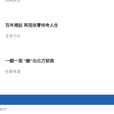
共同关注
2012-06-16 22:16:31
[乡村大世界]乡村小牛人
(20120602)
百年潮起 再现张謇传奇人生
2012-06-02 22:34:39
文化十分
[乡村大世界] 纪念延安文
艺座谈会上的讲话(二)
(20120526)
一醋一面 “酸”出亿万财路
2012-05-26 20:09:30
生财有道
[乡村大世界]走进安徽六
安(20120519)
2012-05-19 20:23:31
[乡村大世界]走进浙江江
山(20120505)
制片厂