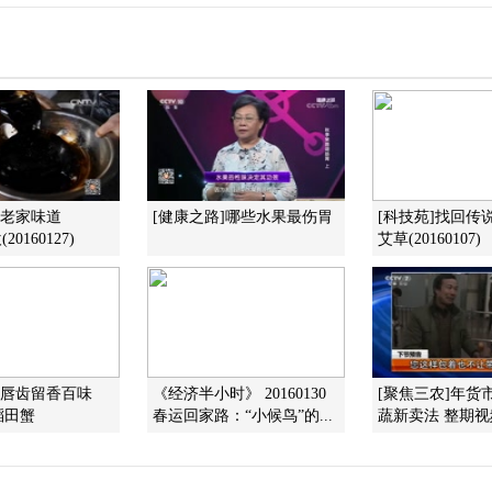
]老家味道
[健康之路]哪些水果最伤胃
[科技苑]找回传
20160127)
艾草(20160107)
]唇齿留香百味
《经济半小时》 20160130
[聚焦三农]年货
稻田蟹
春运回家路：“小候鸟”的...
蔬新卖法 整期视频(