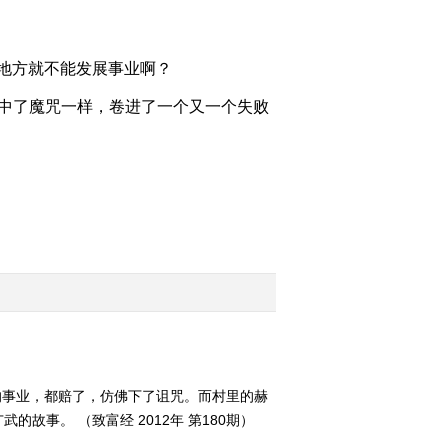
2012-08-17 22:29:19
[致富经]传言满天飞以后
地方就不能发展事业啊？
(20120816)
像中了魔咒一样，卷进了一个又一个失败
2012-08-16 22:39:12
[致富经]我是一只萤火虫
(20120815)
2012-08-15 22:19:37
[致富经]救丈夫引发的财
富传奇(20120814)
2012-08-14 23:43:15
[致富经]把自己反锁在家
的事业，都赔了，仿佛下了诅咒。而村里的赫
里之后(20120813)
事。 （致富经 2012年 第180期）