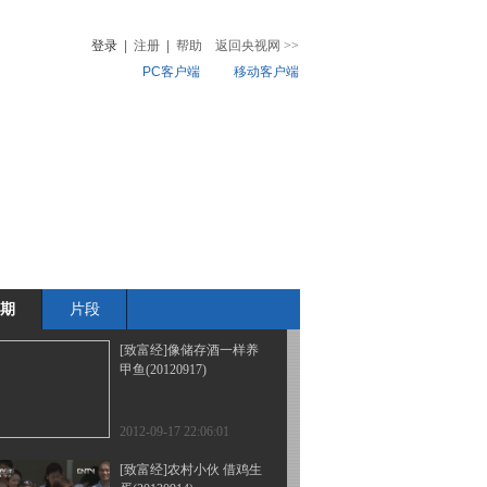
会中发现的商机
(20120921)
登录
|
注册
|
帮助
返回央视网
>>
PC客户端
移动客户端
2012-09-21 23:15:25
[致富经]海归女在一撮牛
音
热榜
毛上抓出的财富
微视频
(20120920)
儿
音乐
体育赛事
农业农村
2012-09-20 23:59:41
[致富经]与大多数人对着
干得来的财富(20120919)
期
片段
2012-09-19 22:45:24
[致富经]像储存酒一样养
甲鱼(20120917)
2012-09-17 22:06:01
[致富经]农村小伙 借鸡生