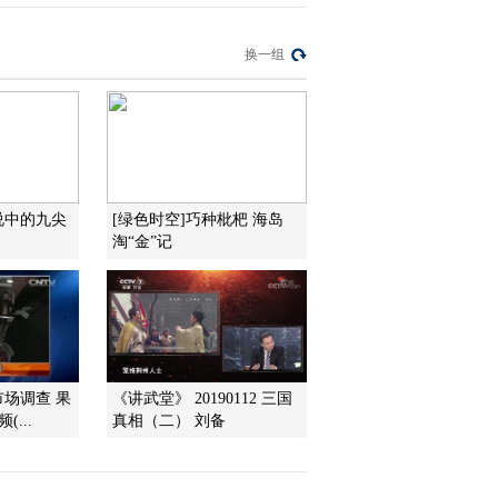
2012-08-13 23:20:31
[致富经]垃圾堆里找到的
换一组
财富转机(20120811)
2012-08-11 22:20:23
[致富经]女孩回山创业遭
到质疑之后(20120810)
说中的九尖
[绿色时空]巧种枇杷 海岛
淘“金”记
2012-08-11 01:19:16
市场调查 果
《讲武堂》 20190112 三国
...
真相（二） 刘备