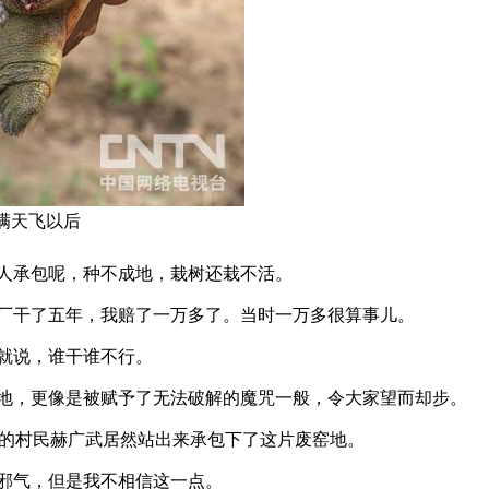
言满天飞以后
人承包呢，种不成地，栽树还栽不活。
厂干了五年，我赔了一万多了。当时一万多很算事儿。
就说，谁干谁不行。
地，更像是被赋予了无法破解的魔咒一般，令大家望而却步。
的村民赫广武居然站出来承包下了这片废窑地。
邪气，但是我不相信这一点。