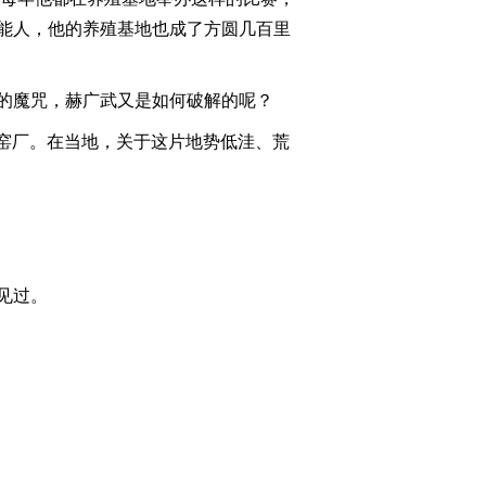
能人，他的养殖基地也成了方圆几百里
2012-08-29 23:22:07
[致富经]非常举动成就的
财富(20120828)
的魔咒，赫广武又是如何破解的呢？
的窑厂。在当地，关于这片地势低洼、荒
2012-08-28 22:46:57
[致富经]靠白蚁赚钱的人
(20120827)
2012-08-27 23:56:21
见过。
[致富经]大一新生冲动退
学之后(20120824)
2012-08-25 01:39:09
[致富经]被逼回村后的财
富奇迹(20120823)