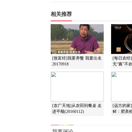
相关推荐
[致富经]我要养鳖 我要出名
[每日农经
20170918
无“酱”不欢(
[农广天地]从农田到餐桌 走
[远方的家
进平顺(20160112)
鲜：肥美