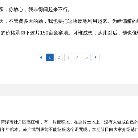
亲，你放心，我非得闯起来不行。
天，不管费多大的劲，我也要把这块废地利用起来。为啥偏僻的
0元的价格承包下这片150亩废窑地。可谁成想，从此以后，他也
<
1
2
3
4
5
>
省菏泽市牡丹区高庄镇，有一片废窑地，在这片土地上，没有人做成自己
年赔本。赫广武到底能不能征服这个诅咒呢，本期节目向大家介绍赫广武的故