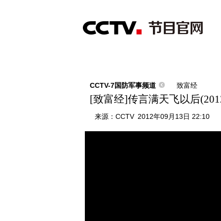
首页
直播
节目单
综合
新闻
财经
综艺
中文国际
体
CCTV-7国防军事频道
致富经
[致富经]传言满天飞以后(2012
来源：
CCTV
2012年09月13日 22:10