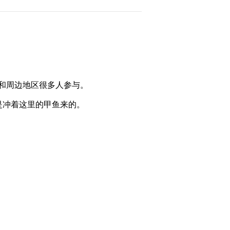
2012-09-10 23:41:43
[致富经]90后小伙五年打
造财富传奇(20120907)
2012-09-07 23:18:24
和周边地区很多人参与。
[致富经]美人手指引发的
是冲着这里的甲鱼来的。
财富(20120906)
2012-09-06 23:15:02
[致富经]浪子回头养黄鳝
(20120905)
2012-09-05 23:44:04
[致富经]与生命赛跑演绎
的财富传奇(20120904)