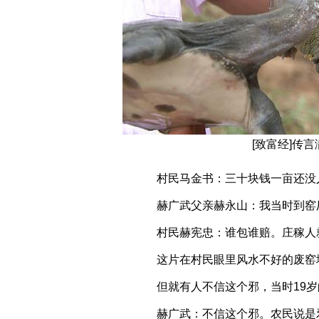
[致富经]传
村民马金书：三十块钱一亩还没
赫广武父亲赫永山：我当时到窑
村民赫宪忠：谁包谁赔。庄稼人
这片在村民眼里风水不好的废窑
但就有人不信这个邪，当时19岁
赫广武：不信这个邪。农民说是