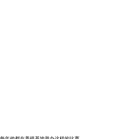
2012-09-04 23:42:54
[致富经]探秘蛇王成名的
背后(20120903)
2012-09-03 22:57:13
[致富经]躲进别墅后的财
富爆发(20120831)
2012-08-31 23:05:12
[致富经]从自家屋顶开始
的财富(20120830)
2012-08-30 23:26:05
[致富经]欠债38万进荒山
之后(20120829)
，每年他都在养殖基地举办这样的比赛，