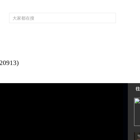
频道大全
栏目大全
片库
4K专区
听
育
电影
国防军事
电视剧
纪录
科教
戏曲
社会与法
少
0913)
往