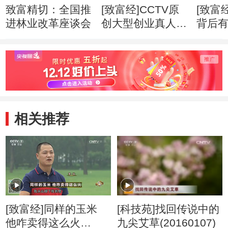
致富精切：全国推
[致富经]CCTV原
[致富
进林业改革座谈会
创大型创业真人秀
背后
《带你闯天下》
(2014
(20140503)
相关推荐
[致富经]同样的玉米
[科技苑]找回传说中的
他咋卖得这么火
九尖艾草(20160107)