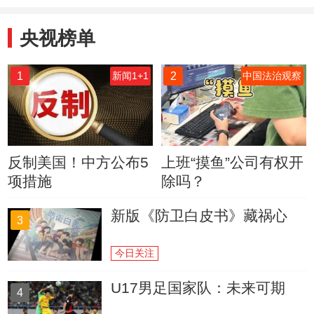
央视榜单
1
2
新闻1+1
中国法治观察
反制美国！中方公布5
上班“摸鱼”公司有权开
项措施
除吗？
新版《防卫白皮书》藏祸心
3
今日关注
U17男足国家队：未来可期
4