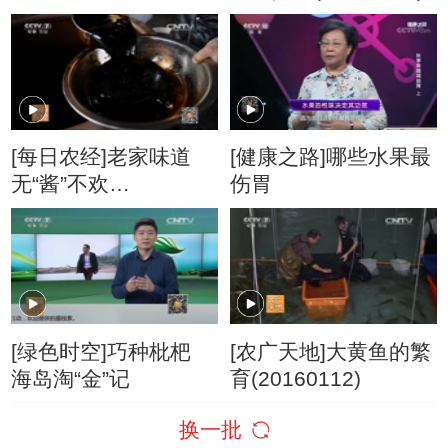
20160825
[每日农经]老家味道
[健康之路]哪些水果最
无“酱”不欢
伤胃
(20160127)
[绿色时空]巧种枇杷
[农广天地]大黄鱼的繁
海岛淘“金”记
育(20160112)
换一批