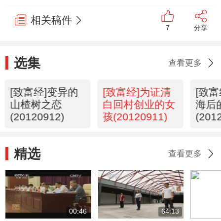
相关稿件
7
分享
选集
查看更多
[致富经]变异的
[致富经]为证清
[致
山楂树之恋
白回村创业的女
海后
(20120912)
孩(20120911)
(201
精选
查看更多
00:46
64:13