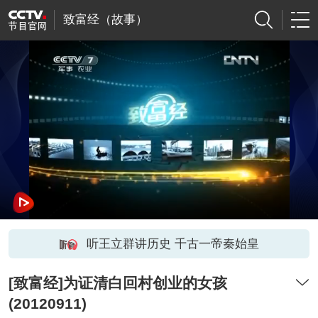
致富经（故事）
听王立群讲历史 千古一帝秦始皇
[致富经]为证清白回村创业的女孩
(20120911)