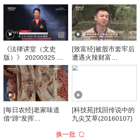
等待
的播种节
《法律讲堂（文史
[致富经]被股市套牢后
版）》 20200325 婚
遭遇火辣财富
姻往事·元帝师八思巴
20161201
[每日农经]老家味道
[科技苑]找回传说中的
借“蹄”发挥
九尖艾草(20160107)
(20160126)
换一批