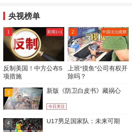
央视榜单
1
2
新闻1+1
中国法治观察
反制美国！中方公布5
上班“摸鱼”公司有权开
项措施
除吗？
新版《防卫白皮书》藏祸心
3
今日关注
U17男足国家队：未来可期
4