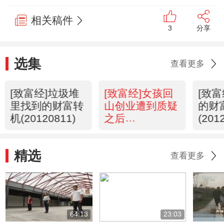
相关稿件
3
分享
选集
查看更多
[致富经]垃圾堆
[致富经]女孩回
[致
里找到的财富转
山创业遭到质疑
的财
机(20120811)
之后
(201
(20120810)
精选
查看更多
64:13
23:03