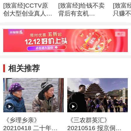
[致富经]CCTV原
[致富经]给钱不卖
[致富
创大型创业真人秀
背后有玄机
只赚
《带你闯天下》
(20140317)
(2014
(20140503)
相关推荐
《乡理乡亲》
《三农群英汇》
20210418 二十年的
20210516 报京侗寨