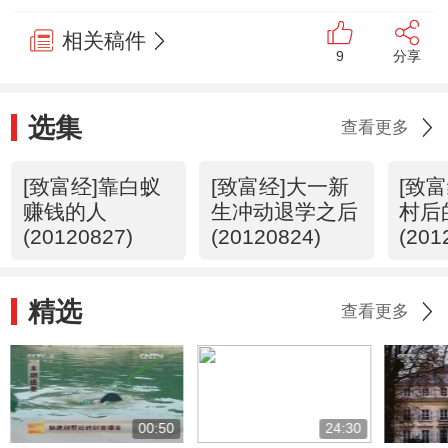
相关稿件
9
分享
选集
查看更多
[致富经]靠白蚁
[致富经]大一新
[致
赚钱的人
生冲动退学之后
村后
(20120827)
(20120824)
(201
精选
查看更多
00:50
24:30