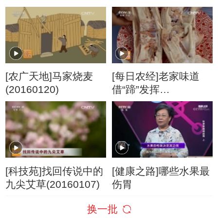
两倍 11月22日
[农广天地]马家烧麦
[每日农经]老家味道
(20160120)
借“蹄”发挥
(20160126)
[科技苑]找回传说中的
[健康之路]哪些水果最
九尖艾草(20160107)
伤胃
换一批