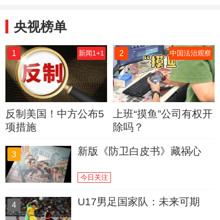
央视榜单
1
2
新闻1+1
中国法治观察
反制美国！中方公布5
上班“摸鱼”公司有权开
项措施
除吗？
新版《防卫白皮书》藏祸心
3
今日关注
U17男足国家队：未来可期
4