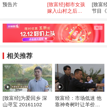
预告片
[致富经]都市女孩
[致富
嫁入山村之后
节目《
(20120730)
酒》预
快
相关推荐
[致富经]为爱回乡 深
致富经：市场低迷 他
山寻宝 20161102
靠神奇树叶让羊价翻