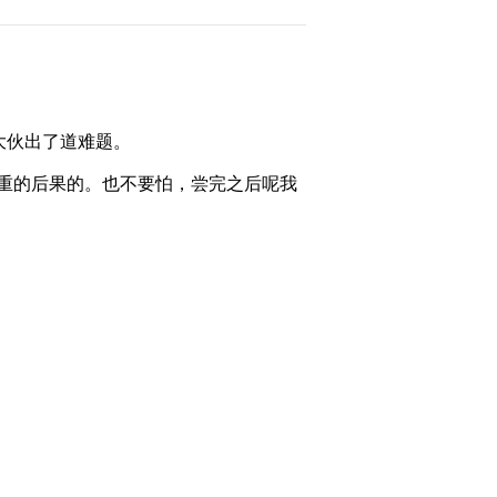
2012-07-11 23:39:38
[致富经]树枝上的财富发
现(20120710)
大伙出了道难题。
2012-07-10 23:59:36
重的后果的。也不要怕，尝完之后呢我
[致富经]13年与狼相伴的
财富(20120709)
2012-07-09 22:25:53
[致富经]越挫越勇带来的
财富爆发(20120706)
2012-07-06 23:42:50
《致富经》 20120705 财
富疯狂增长的背后