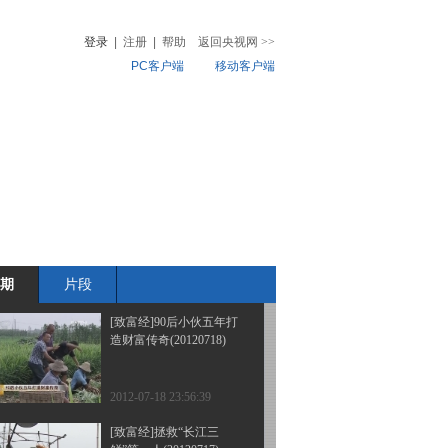
酒庄之谜(20120725)
登录
|
注册
|
帮助
返回央视网
>>
PC客户端
移动客户端
2012-07-25 22:28:58
[致富经]放羊娃重拾老本
音
热榜
行后的财富突破
微视频
(20120720)
儿
音乐
体育赛事
农业农村
2012-07-20 22:57:35
[致富经]没钱也能做成大
生意(20120719)
期
片段
2012-07-19 22:27:16
[致富经]90后小伙五年打
造财富传奇(20120718)
2012-07-18 23:56:39
[致富经]拯救“长江三