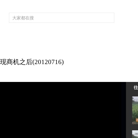
频道大全
栏目大全
片库
4K专区
听
育
电影
国防军事
电视剧
纪录
科教
戏曲
社会与法
少
机之后(20120716)
往