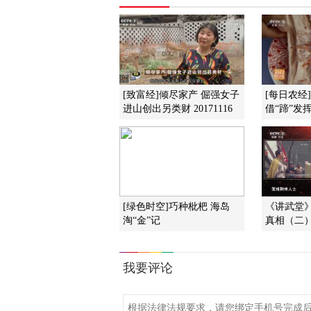
[致富经]倾尽家产 倔强女子
[每日农经
进山创出另类财 20171116
借“蹄”发挥(
[绿色时空]巧种枇杷 海岛
《讲武堂》 
淘“金”记
真相（二）