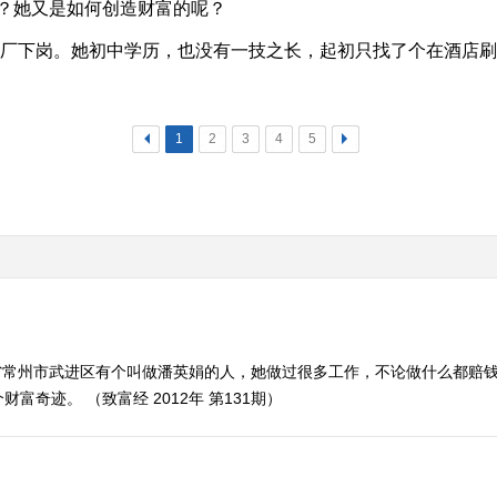
？她又是如何创造财富的呢？
二厂下岗。她初中学历，也没有一技之长，起初只找了个在酒店
<
1
2
3
4
5
>
省常州市武进区有个叫做潘英娟的人，她做过很多工作，不论做什么都赔
奇迹。 （致富经 2012年 第131期）