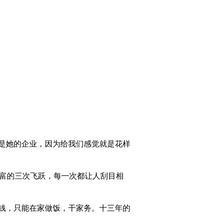
2012-06-15 22:22:08
[致富经]放弃房地产生意
养野猪(20120614)
2012-06-14 22:24:32
[致富经]女大力士的创业
传奇(20120613)
2012-06-13 23:16:07
[致富经]一个在读特困生
是她的企业，因为给我们感觉就是花样
的财富传奇(20120612)
2012-06-12 23:27:28
富的三次飞跃，每一次都让人刮目相
[致富经]对女友隐瞒真相
之后的财富(20120611)
钱，只能在家做饭，干家务。十三年的