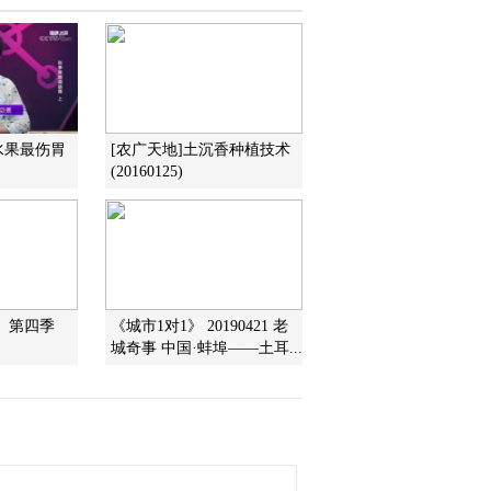
2012-06-05 22:58:03
[致富经]博士养乌鸡 赚钱
有奇招(20120604)
2012-06-05 03:03:00
水果最伤胃
[农广天地]土沉香种植技术
(20160125)
[致富经]创业狂人的财富
传奇(20120601)
2012-06-02 04:33:37
》第四季
《城市1对1》 20190421 老
城奇事 中国·蚌埠——土耳...