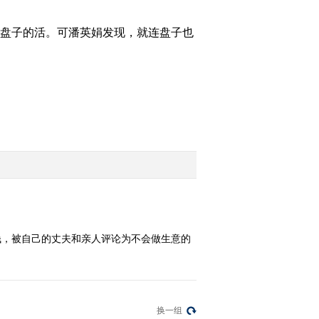
2012-06-11 22:14:49
刷盘子的活。可潘英娟发现，就连盘子也
[致富经]半月倾家荡产 一
年绝地翻身(20120608)
2012-06-08 22:56:12
[致富经]80后海归赌气进
山后(20120607)
2012-06-07 23:05:31
[致富经]入行四年 一招取
胜(20120606)
钱，被自己的丈夫和亲人评论为不会做生意的
2012-06-06 23:10:33
[致富经]急性女人放慢脚
步去挣钱(20120605)
换一组