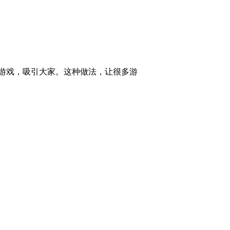
2012-06-26 00:47:41
[致富经]打工仔打赌引发
的千万财富(20120620)
游戏，吸引大家。这种做法，让很多游
2012-06-21 05:39:12
[致富经]赌光家产后的财
富发现(20120619)
2012-06-19 22:22:59
[致富经]送钱给别人做生
意 成就自己大事业
(20120618)
2012-06-19 00:49:40
[致富经]从三峡水底捞出
值钱的石头(20120615)