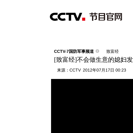
首页
直播
节目单
综合
新闻
财经
综艺
中文国际
体
CCTV-7国防军事频道
致富经
[致富经]不会做生意的媳妇发现商
来源：
CCTV
2012年07月17日 00:23