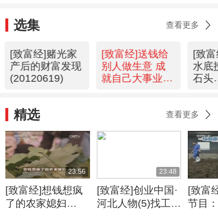
选集
查看更多
[致富经]赌光家
[致富经]送钱给
[致
产后的财富发现
别人做生意 成
水底
(20120619)
就自己大事业
石头
(20120618)
(201
精选
查看更多
23:56
23:48
[致富经]想钱想疯
[致富经]创业中国·
[致富
了的农家媳妇
河北人物(5)找工作
节目
(20131206)
被拒绝后的财富转
富大会(