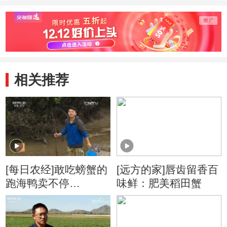
身(20131108)
相关推荐
[每日农经]敢吃螃蟹的
[远方的家]唇齿留香百
跑海鸭卖不停
味鲜：肥美稻田蟹
(20160112)