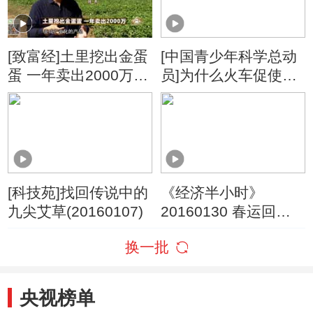
[致富经]土里挖出金蛋
[中国青少年科学总动
蛋 一年卖出2000万
员]为什么火车促使人
20171011
们发现多普勒效应？
[科技苑]找回传说中的
《经济半小时》
九尖艾草(20160107)
20160130 春运回家
路：“小候鸟”的团圆路
换一批
央视榜单