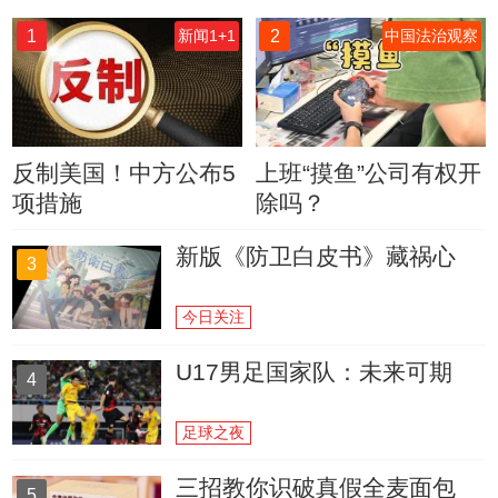
1
2
新闻1+1
中国法治观察
反制美国！中方公布5
上班“摸鱼”公司有权开
项措施
除吗？
新版《防卫白皮书》藏祸心
3
今日关注
U17男足国家队：未来可期
4
足球之夜
三招教你识破真假全麦面包
5