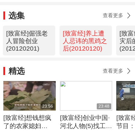
选集
查看更多
[致富经]倔强老
[致富经]养上遭
[致
人冒险创业
人忌讳的黑鸡之
灾后
(20120201)
后(20120120)
(201
精选
查看更多
23:56
23:48
[致富经]想钱想疯
[致富经]创业中国·
[致富
了的农家媳妇
河北人物(5)找工作
节目
(20131206)
被拒绝后的财富转
富大会(