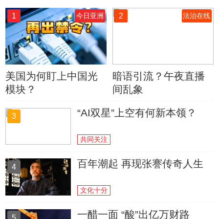
1
2
今日亚洲
法治在线
美国为何盯上中国光
暗语引流？午夜直播
模块？
间乱象
“AI双星”上空有何新本领？
3
共同关注
百年潮起 再现张謇传奇人生
4
文化十分
一醋一面 “酸”出亿万财路
5