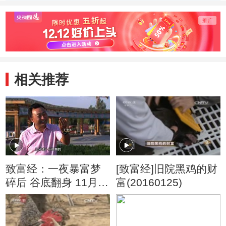
身(20131108)
相关推荐
致富经：一夜暴富梦
[致富经]旧院黑鸡的财
碎后 谷底翻身 11月3
富(20160125)
日