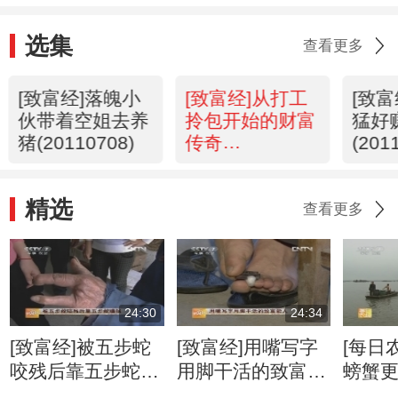
选集
查看更多
[致富经]落魄小
[致富经]从打工
[致
伙带着空姐去养
拎包开始的财富
猛好
猪(20110708)
传奇
(201
(20110707)
精选
查看更多
24:30
24:34
[致富经]被五步蛇
[致富经]用嘴写字
[每日
咬残后靠五步蛇赚
用脚干活的致富能
螃蟹
钱(20130114)
人(20121127)
(2012