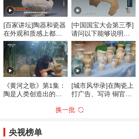
[百家讲坛]陶器和瓷器
[中国国宝大会第三季]
在外观和质感上都有
请问以下能够说明瓷
明显的不同
器区别于陶器的特征
的有哪几项？
《黄河之歌》第1集：
[城市风华录]在陶瓷上
陶是人类创造出的第
打广告、写诗 铜官窑
一种人工材料
的陶瓷匠人太会传播
换一批
了！
央视榜单