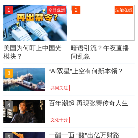
1
2
今日亚洲
法治在线
美国为何盯上中国光
暗语引流？午夜直播
模块？
间乱象
“AI双星”上空有何新本领？
3
共同关注
百年潮起 再现张謇传奇人生
4
文化十分
一醋一面 “酸”出亿万财路
5