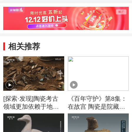
相关推荐
[探索·发现]陶瓷考古
《百年守护》第8集：
领域更加依赖于地层
在故宫 陶瓷是院藏文
的叠压关系
物的重镇