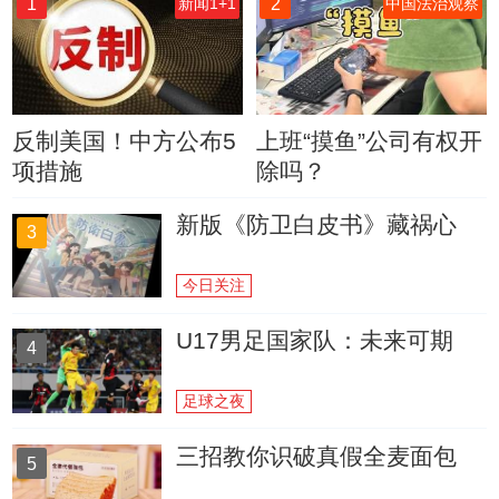
1
2
新闻1+1
中国法治观察
反制美国！中方公布5
上班“摸鱼”公司有权开
项措施
除吗？
新版《防卫白皮书》藏祸心
3
今日关注
U17男足国家队：未来可期
4
足球之夜
三招教你识破真假全麦面包
5