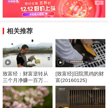
相关推荐
致富经：财富逆转从
[致富经]旧院黑鸡的财
三个月净赚一百万开
富(20160125)
始11月23日