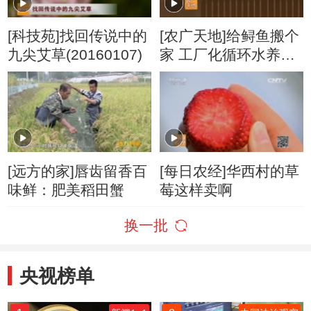
[科技苑]找回传说中的
[农广天地]给鲟鱼搬个
九尖艾草(20160107)
家 工厂化循环水养鲟
鱼(20160108)
[远方的家]唇齿留香百
[每日农经]华西村的草
味鲜：肥美稻田蟹
莓这样卖啊
换一批
央视榜单