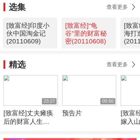
选集
查看更多
[致富经]印度小
[致富经]“龟
[致
伙中国淘金记
谷”里的财富秘
海打
(20110609)
密(20110608)
(201
精选
查看更多
23:27
00:50
[致富经]丈夫瘫痪
预告片
[致富
后的财富人生
嫁入
(20121109)
(2012