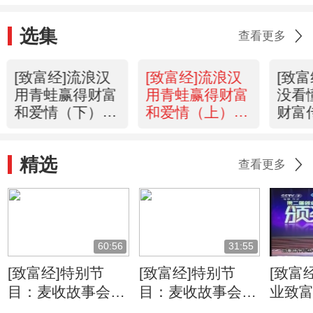
选集
查看更多
[致富经]流浪汉
[致富经]流浪汉
[致
用青蛙赢得财富
用青蛙赢得财富
没看
和爱情（下）
和爱情（上）
财富
(2011.5.10)
(2011.5.9)
(2011
精选
查看更多
60:56
31:55
[致富经]特别节
[致富经]特别节
[致富
目：麦收故事会-
目：麦收故事会-
业致
麦客传奇
麦客传奇
典(201