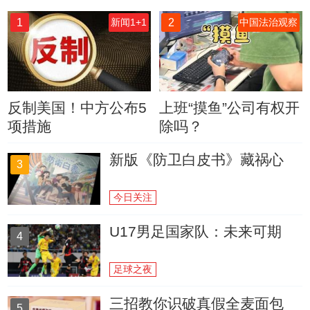
1
2
新闻1+1
中国法治观察
反制美国！中方公布5
上班“摸鱼”公司有权开
项措施
除吗？
新版《防卫白皮书》藏祸心
3
今日关注
U17男足国家队：未来可期
4
足球之夜
三招教你识破真假全麦面包
5