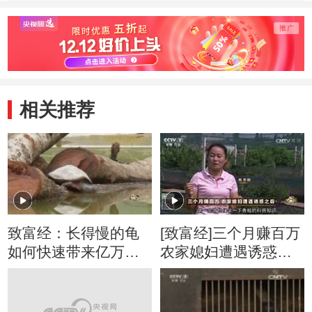
(20120626)
(20120626)
相关推荐
致富经：长得慢的龟
[致富经]三个月赚百万
如何快速带来亿万财
农家媳妇遭遇诱惑之
02月28日
后 20161019