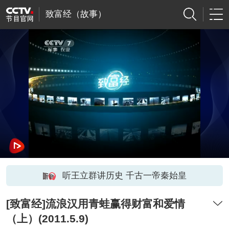
致富经（故事）
听王立群讲历史 千古一帝秦始皇
[致富经]流浪汉用青蛙赢得财富和爱情
（上）(2011.5.9)