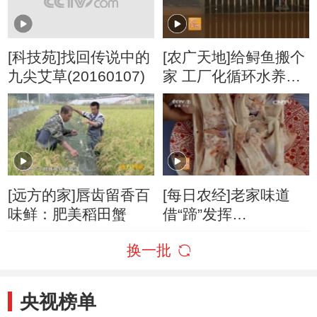
[科技苑]找回传说中的
[农广天地]给鲟鱼搬个
九尖艾草(20160107)
家 工厂化循环水养鲟
鱼(20160108)
[远方的家]唇齿留香百
[每日农经]老家味道
味鲜：肥美稻田蟹
借“蹄”发挥
(20160126)
换一批
央视榜单