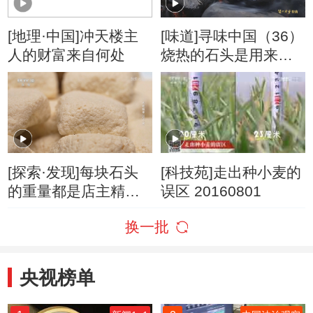
[地理·中国]冲天楼主
[味道]寻味中国（36）
人的财富来自何处
烧热的石头是用来烹
羊肉的
[探索·发现]每块石头
[科技苑]走出种小麦的
的重量都是店主精心
误区 20160801
计算过的
换一批
央视榜单