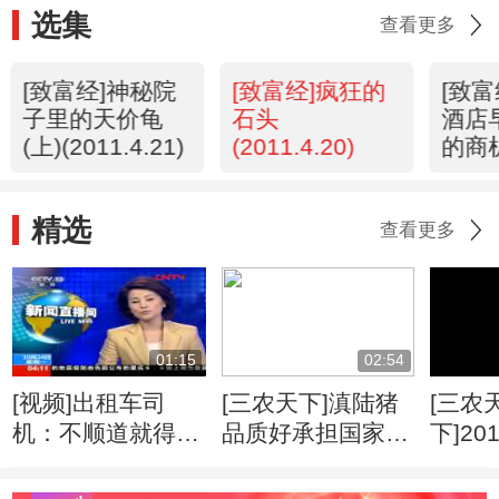
选集
查看更多
[致富经]神秘院
[致富经]疯狂的
[致
子里的天价龟
石头
酒店
(上)(2011.4.21)
(2011.4.20)
的商
(2011
精选
查看更多
01:15
02:54
[视频]出租车司
[三农天下]滇陆猪
[三农
机：不顺道就得拒
品质好承担国家储
下]20
载
备肉任务(8)
节里的