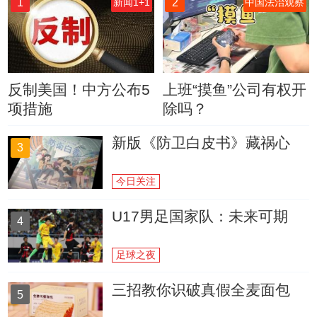
1
2
新闻1+1
中国法治观察
反制美国！中方公布5
上班“摸鱼”公司有权开
项措施
除吗？
新版《防卫白皮书》藏祸心
3
今日关注
U17男足国家队：未来可期
4
足球之夜
三招教你识破真假全麦面包
5