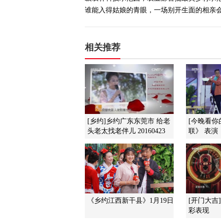
谁能入得姑娘的青眼，一场别开生面的相亲会正在
相关推荐
[乡约]乡约广东东莞市 给老
[今晚看你
头老太找老伴儿 20160423
联》 表演：
《乡约江西新干县》1月19日
[开门大吉
彩表现