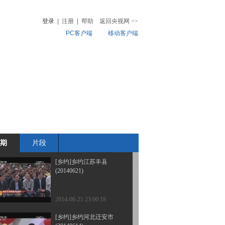
(20140712)
登录
|
注册
|
帮助
返回央视网
>>
PC客户端
移动客户端
2014-07-13 05:16:00
[乡约]乡约四川兴文县
音
热榜
(20140705)
微视频
儿
音乐
体育赛事
农业农村
2014-07-05 22:57:05
[乡约]乡约浙江长兴县
(20140628)
期
片段
2014-06-28 23:23:41
[乡约]乡约江苏丰县
(20140621)
2014-06-21 23:00:18
[乡约]乡约河北迁安市