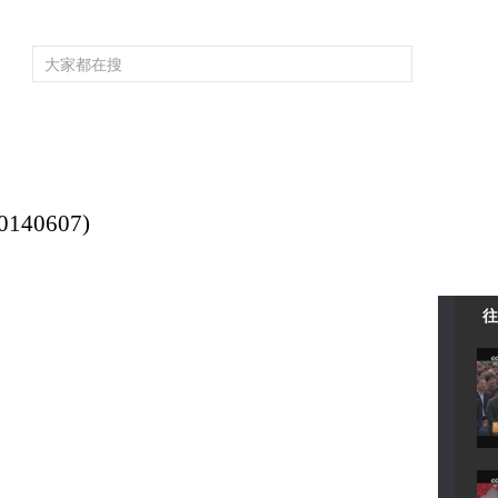
频道大全
栏目大全
片库
4K专区
听
育
电影
国防军事
电视剧
纪录
科教
戏曲
社会与法
少
40607)
往