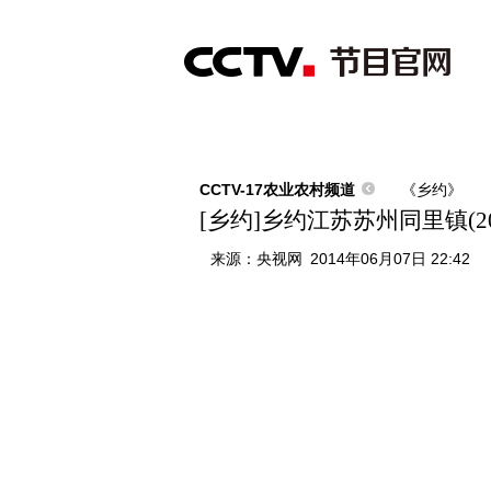
首页
直播
节目单
综合
新闻
财经
综艺
中文国际
体
CCTV-17农业农村频道
《乡约》
[乡约]乡约江苏苏州同里镇(201
来源：
央视网
2014年06月07日 22:42