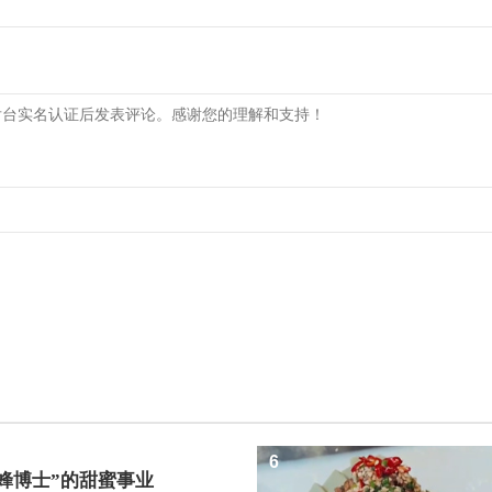
6
蜜蜂博士”的甜蜜事业