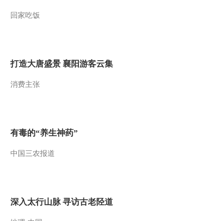
2014-02-23 00:36:35
回家吃饭
乡约山东乐陵市
打造大唐盛景 襄阳游客云集
2014-02-16 15:01:16
消费主张
[乡约]乡约山东乐陵市
(20140215)
2014-02-15 23:23:35
有毒的“养生神药”
2013三农记忆 中央电视
台年度三农新闻事件揭晓
中国三农报道
典礼
2014-02-15 01:42:40
[乡约]乡约广西宁明县
深入太行山脉 寻访古老陉道
(20140214)