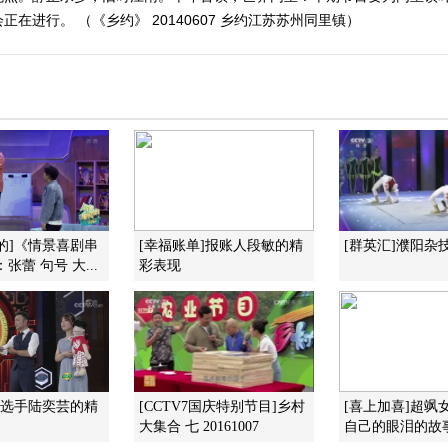
进行。 （《乡约》 20140607 乡约江苏苏州同里镇）
的]《情景喜剧串
[幸福账单]报账人段敏的精
[群英汇]濮阳杂
张蕾 句号 大...
彩表现
]选手陆奕芸的精
[CCTV7国庆特别节目]乡村
[喜上加喜]超飒
大集合 七 20161007
自己的眼泪的故事 