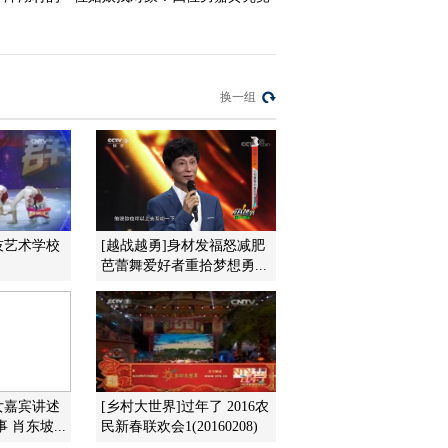
2014-04-26 23:19:07
[乡约]乡约贵州雷山县
(20140419)
换一组
2014-04-20 00:26:42
[乡约]乡约广西宜州市
(20140412)
技艺术学校
[越战越勇]身材发福怒减肥
2014-04-12 22:58:19
芭蕾舞爱好者重拾梦想勇...
[乡约]乡约苏州镇湖镇
(20140405)
2014-04-05 23:00:27
女嘉宾讲述
[乡村大世界]过年了 2016农
[乡约]乡约河南遂平县
肖东坡...
民新春联欢会1(20160208)
(20140322)