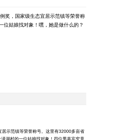
例奖，国家级生态宜居示范镇等荣誉称
2014-05-10 23:11:58
一位姑娘找对象！嘿，她是做什么的？
[乡约]乡约东坡鹊桥会农
民工专场(下)(20140502)
2014-05-02 22:51:41
[乡约]乡约东坡鹊桥会农
民工专场(中)(20140501)
2014-05-01 23:36:54
[乡约]乡约东坡鹊桥会农
民工专场(上)(20140430)
2014-04-30 22:58:13
[乡约]乡约广西融安县
居示范镇等荣誉称号。这里有32000多亩省
(20140426)
叶泽湖村的一位姑娘找对象！四位男嘉宾究竟