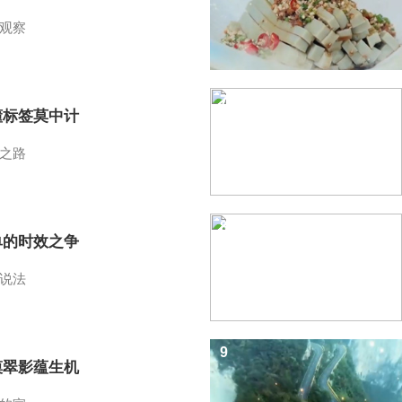
观察
7
懂标签莫中计
之路
8
单的时效之争
说法
9
漠翠影蕴生机