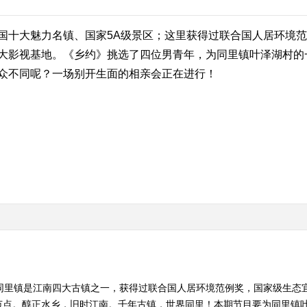
十大魅力名镇、国家5A级景区；这里获得过联合国人居环境范
大影视基地。《乡约》挑选了四位男青年，为同里镇叶泽湖村的
众不同呢？一场别开生面的相亲会正在进行！
同里镇是江南四大古镇之一，获得过联合国人居环境范例奖，国家级生态宜
范点。醇正水乡，旧时江南。千年古镇，世界同里！本期节目要为同里镇