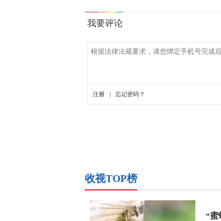
收视TOP榜
1
“