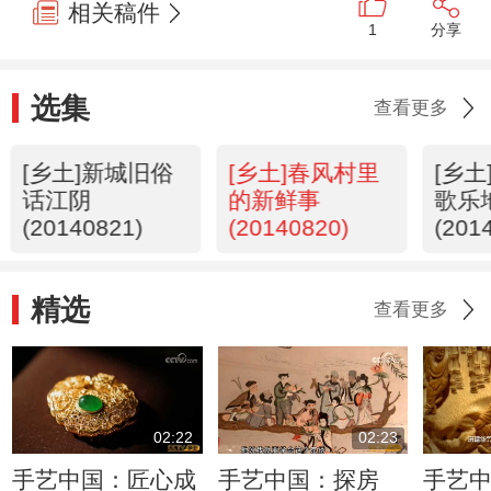
相关稿件
1
分享
选集
查看更多
[乡土]新城旧俗
[乡土]春风村里
[乡
话江阴
的新鲜事
歌乐
(20140821)
(20140820)
(201
精选
查看更多
02:22
02:23
手艺中国：匠心成
手艺中国：探房
手艺