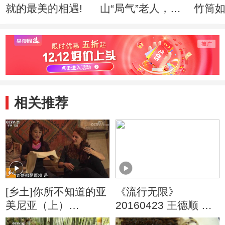
就的最美的相遇!
山“局气”老人，如
竹筒
何绣出皇家风范！
入驻
相关推荐
[乡土]你所不知道的亚
《流行无限》
美尼亚（上）
20160423 王德顺 重
20190128
返20岁