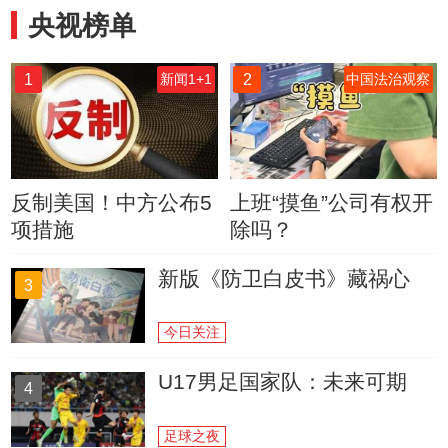
央视榜单
1
2
新闻1+1
中国法治观察
反制美国！中方公布5
上班“摸鱼”公司有权开
项措施
除吗？
新版《防卫白皮书》藏祸心
3
今日关注
U17男足国家队：未来可期
4
足球之夜