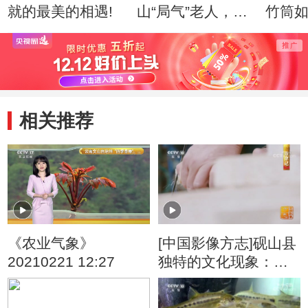
就的最美的相遇!
山“局气”老人，如
竹筒
何绣出皇家风范！
入驻
相关推荐
《农业气象》
[中国影像方志]砚山县
20210221 12:27
独特的文化现象：彝
家乐器壮家造