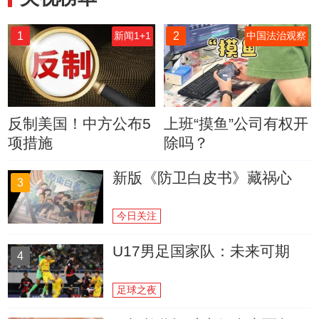
1
2
新闻1+1
中国法治观察
反制美国！中方公布5
上班“摸鱼”公司有权开
项措施
除吗？
新版《防卫白皮书》藏祸心
3
今日关注
U17男足国家队：未来可期
4
足球之夜