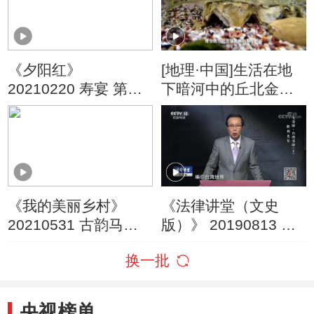
《夕阳红》
[地理·中国]生活在地
20210220 寿宴 第九
下暗河中的丘北金线
集 南国有神草
鲃
《我的美丽乡村》
《法律讲堂（文史
20210531 古韵马洒
版）》 20190813 大
古乐悠扬
受降·台湾受降（下）
换一批
胜利光复
央视榜单