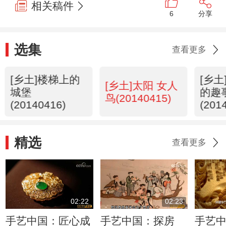
相关稿件
6
分享
选集
查看更多
[乡土]楼梯上的
[乡
[乡土]太阳 女人
城堡
的趣
鸟(20140415)
(20140416)
(201
精选
查看更多
02:22
02:23
手艺中国：匠心成
手艺中国：探房
手艺