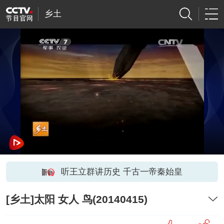
乡土
听王立群讲历史 千古一帝秦始皇
[乡土]太阳 女人 鸟(20140415)