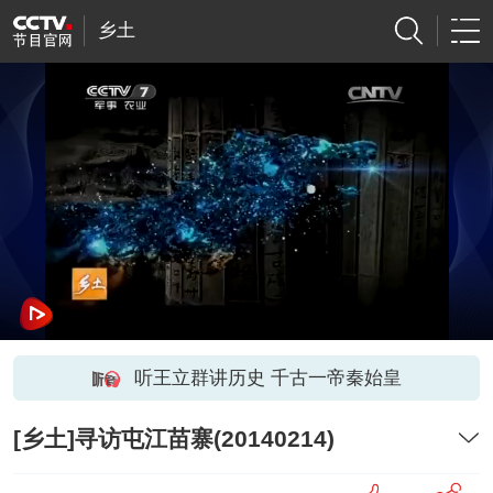
乡土
听王立群讲历史 千古一帝秦始皇
[乡土]寻访屯江苗寨(20140214)