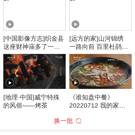
[中国影像方志]织金县
[远方的家]山河锦绣
这座财神庙多了一
一路向前 百里杜鹃花
条“虎尾”
开艳
[地理·中国]威宁特殊
《谁知盘中餐》
的风俗——烤茶
20220712 我的家乡
有宝贝 元气满满的早
换一批
餐