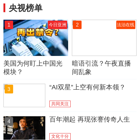
央视榜单
1
2
今日亚洲
法治在线
美国为何盯上中国光
暗语引流？午夜直播
模块？
间乱象
“AI双星”上空有何新本领？
3
共同关注
百年潮起 再现张謇传奇人生
4
文化十分