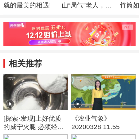
就的最美的相遇!
山“局气”老人，如
竹筒
何绣出皇家风范！
入驻
相关推荐
[探索·发现]上好优质
《农业气象》
的威宁火腿 必须经过
20200328 11:55
时间的锤炼