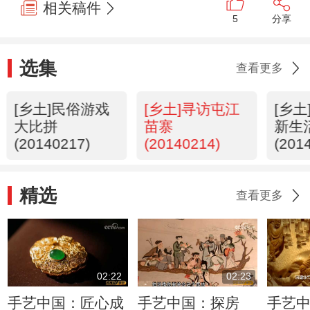
相关稿件
5
分享
选集
查看更多
[乡土]民俗游戏
[乡土]寻访屯江
[乡
大比拼
苗寨
新生
(20140217)
(20140214)
(201
精选
查看更多
02:22
02:23
手艺中国：匠心成
手艺中国：探房
手艺