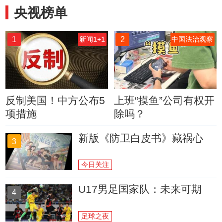
央视榜单
1
2
新闻1+1
中国法治观察
反制美国！中方公布5
上班“摸鱼”公司有权开
项措施
除吗？
新版《防卫白皮书》藏祸心
3
今日关注
U17男足国家队：未来可期
4
足球之夜