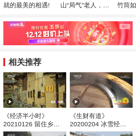
就的最美的相遇!
山“局气”老人，如
竹筒
何绣出皇家风范！
入驻
相关推荐
《经济半小时》
《生财有道》
20210126 留住乡愁
20200204 冰雪经济
致富不愁
系列：吉林辉南——