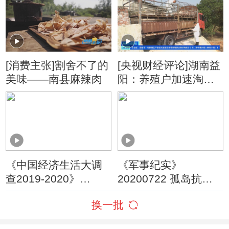
冰雪季 热经济
[消费主张]割舍不了的
[央视财经评论]湖南益
美味——南县麻辣肉
阳：养殖户加速淘汰
仔猪
《中国经济生活大调
《军事纪实》
查2019-2020》
20200722 孤岛抗洪
20200706
紧急救援
换一批