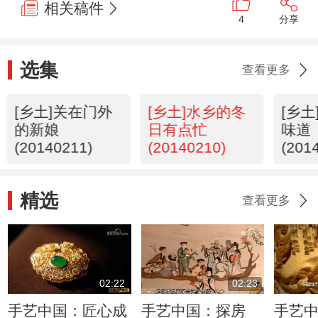
相关稿件
4
分享
选集
查看更多
[乡土]关在门外
[乡土]水乡的冬
[乡
的新娘
日有点忙
味道
(20140211)
(20140210)
(201
精选
查看更多
02:22
02:23
手艺中国：匠心成
手艺中国：探房
手艺