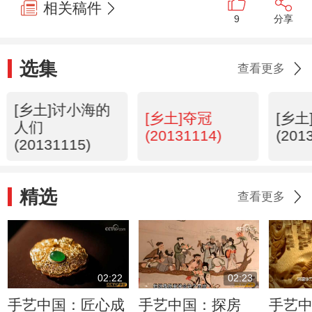
相关稿件
9
分享
选集
查看更多
[乡土]讨小海的
[乡土]夺冠
[乡
人们
(20131114)
(201
(20131115)
精选
查看更多
02:22
02:23
手艺中国：匠心成
手艺中国：探房
手艺