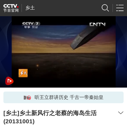
乡土
听王立群讲历史 千古一帝秦始皇
[乡土]乡土新风行之老蔡的海岛生活
(20131001)