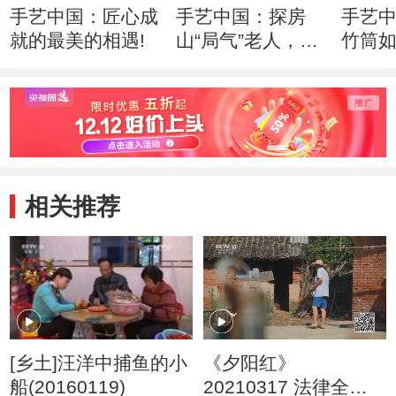
手艺中国：匠心成
手艺中国：探房
手艺
就的最美的相遇!
山“局气”老人，如
竹筒
何绣出皇家风范！
入驻
相关推荐
[乡土]汪洋中捕鱼的小
《夕阳红》
船(20160119)
20210317 法律全知