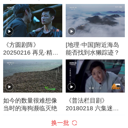
道——糟心的黄昏恋
《方圆剧阵》
[地理·中国]附近海岛
20250216 再见·精编
能否找到水獭踪迹？
版（第2集）
如今的数量很难想像
《普法栏目剧》
当时的海狗濒临灭绝
20180218 六集迷你
剧·心结（第一集）
换一批