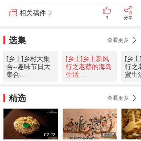
相关稿件
3
分享
选集
查看更多
[乡土]乡村大集
[乡土]乡土新风
[乡
合--趣味节日大
行之老蔡的海岛
行之
集合
生活
蜜生
(20131001)
(20131001)
(201
精选
查看更多
02:22
02:23