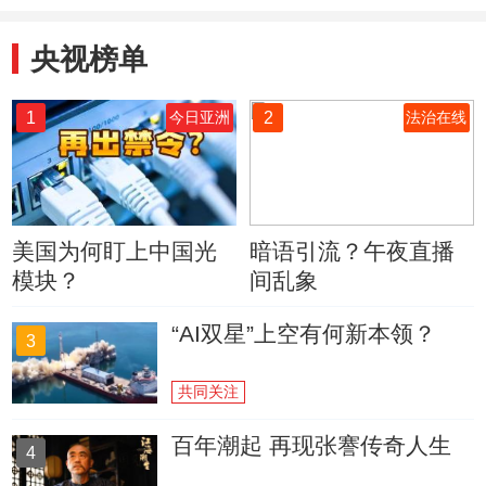
央视榜单
1
2
今日亚洲
法治在线
美国为何盯上中国光
暗语引流？午夜直播
模块？
间乱象
“AI双星”上空有何新本领？
3
共同关注
百年潮起 再现张謇传奇人生
4