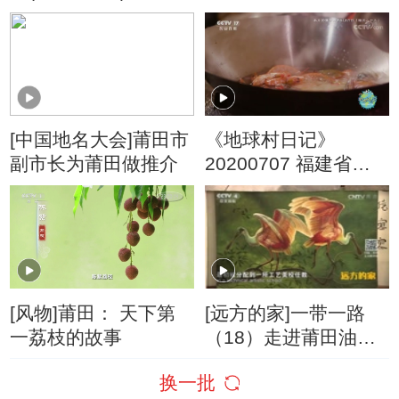
[中国地名大会]莆田市
《地球村日记》
副市长为莆田做推介
20200707 福建省莆
田市 第六天
[风物]莆田： 天下第
[远方的家]一带一路
一荔枝的故事
（18）走进莆田油画
市场
换一批