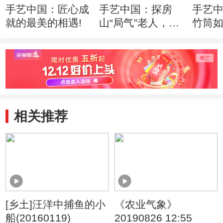
手艺中国：匠心成
手艺中国：探房
手艺
就的最美的相遇!
山“局气”老人，如
竹筒
何绣出皇家风范！
入驻
相关推荐
[乡土]汪洋中捕鱼的小
《农业气象》
船(20160119)
20190826 12:55