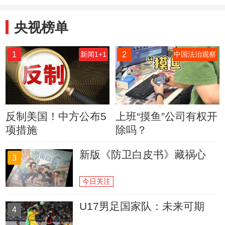
央视榜单
1
2
新闻1+1
中国法治观察
反制美国！中方公布5
上班“摸鱼”公司有权开
项措施
除吗？
新版《防卫白皮书》藏祸心
3
今日关注
U17男足国家队：未来可期
4