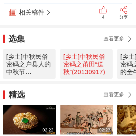
相关稿件
4
分享
选集
查看更多
[乡土]中秋民俗
[乡土]中秋民俗
[乡
密码之户县人的
密码之莆田“送
密码
中秋节
秋”(20130917)
的全
(20130918)
(201
精选
查看更多
02:22
02:23