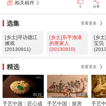
相关稿件
5
分享
选集
查看更多
[乡土]寻访德江
[乡土]东平渔港
[乡
傩戏
的疍家人
宝贝
(20130911)
(20130910)
(201
精选
查看更多
02:22
02:23
手艺中国：匠心成
手艺中国：探房
手艺