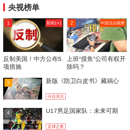
央视榜单
1
2
新闻1+1
中国法治观察
反制美国！中方公布5
上班“摸鱼”公司有权开
项措施
除吗？
新版《防卫白皮书》藏祸心
3
今日关注
U17男足国家队：未来可期
4
足球之夜