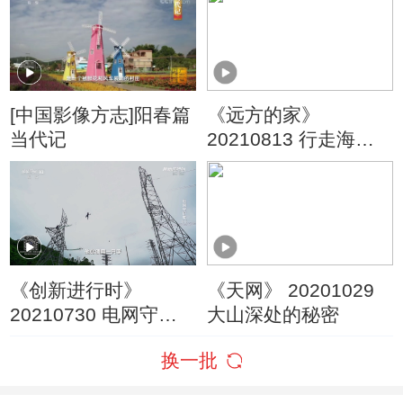
[中国影像方志]阳春篇
《远方的家》
当代记
20210813 行走海岸
线（14） 创新传承看
琼海
《创新进行时》
《天网》 20201029
20210730 电网守护
大山深处的秘密
者（一）
换一批