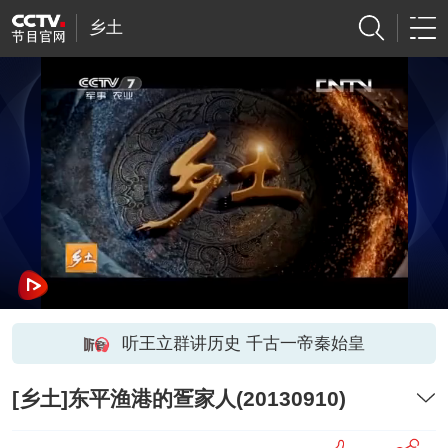
乡土
听王立群讲历史 千古一帝秦始皇
[乡土]东平渔港的疍家人(20130910)