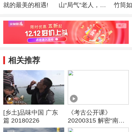
就的最美的相遇!
山“局气”老人，如
竹筒
何绣出皇家风范！
入驻
相关推荐
[乡土]品味中国 广东
《考古公开课》
篇 20180226
20200315 解密“南海Ⅰ
号”