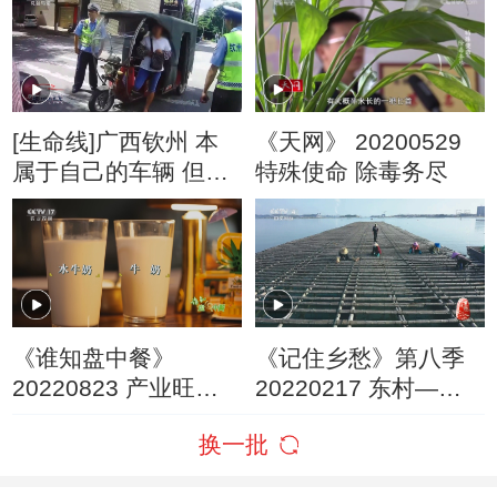
[生命线]广西钦州 本
《天网》 20200529
属于自己的车辆 但最
特殊使命 除毒务尽
终却因涉嫌抢劫罪被
刑事拘留
《谁知盘中餐》
《记住乡愁》第八季
20220823 产业旺乡
20220217 东村——
记 冰淇淋口感的牛奶
闯海人家 大蚝之乡
换一批