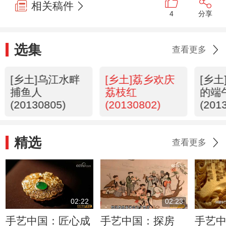
相关稿件
4
分享
选集
查看更多
[乡土]乌江水畔
[乡土]荔乡欢庆
[乡
捕鱼人
荔枝红
的端
(20130805)
(20130802)
(201
精选
查看更多
02:22
02:23
手艺中国：匠心成
手艺中国：探房
手艺