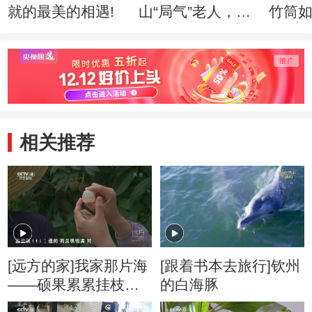
就的最美的相遇!
山“局气”老人，如
竹筒
何绣出皇家风范！
入驻
相关推荐
[远方的家]我家那片海
[跟着书本去旅行]钦州
——硕果累累挂枝头
的白海豚
钦州灵山品荔枝