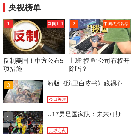
央视榜单
1
2
新闻1+1
中国法治观察
反制美国！中方公布5
上班“摸鱼”公司有权开
项措施
除吗？
新版《防卫白皮书》藏祸心
3
今日关注
U17男足国家队：未来可期
4
足球之夜