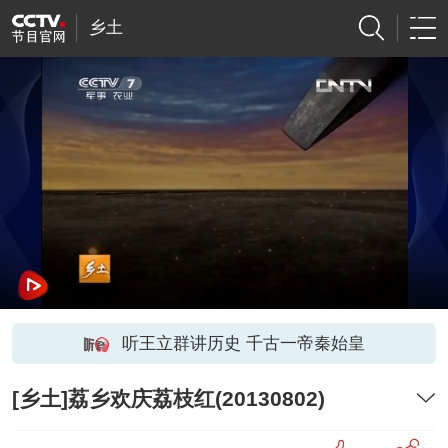
乡土
听王立群讲历史 千古一帝秦始皇
[乡土]荔乡欢庆荔枝红(20130802)