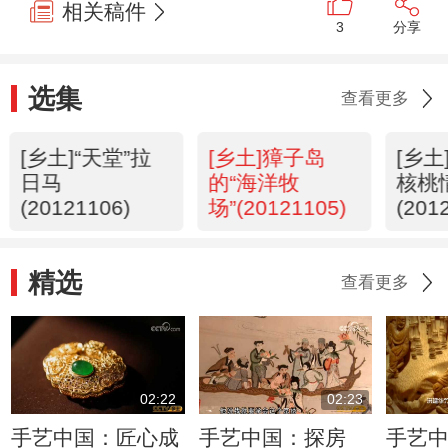
相关稿件
3
分享
选集
查看更多
[乡土]“天堂”拉
[乡土]獐子岛
[乡
日马
的“海洋牧
核桃
(20121106)
场”(20121105)
(201
精选
查看更多
02:22
02:23
手艺中国：匠心成
手艺中国：探房
手艺