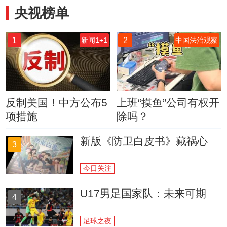
央视榜单
1
2
新闻1+1
中国法治观察
反制美国！中方公布5
上班“摸鱼”公司有权开
项措施
除吗？
新版《防卫白皮书》藏祸心
3
今日关注
U17男足国家队：未来可期
4
足球之夜