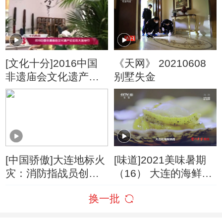
[文化十分]2016中国
《天网》 20210608
非遗庙会文化遗产论
别墅失金
坛在大连举行
[中国骄傲]大连地标火
[味道]2021美味暑期
灾：消防指战员创造
（16） 大连的海鲜烧
了高层建筑火灾扑救
烤 吃的就是原汁原味
换一批
的奇迹