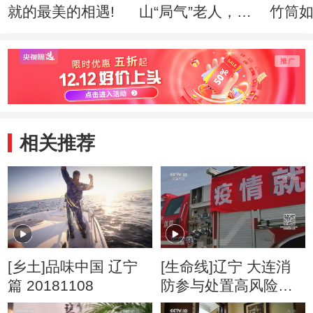
就的最美的相遇!
山“局气”老人，如
竹筒
何绣出皇家风范！
入驻
相关推荐
[乡土]品味中国 辽宁
[生命线]辽宁 大连消
篇 20181108
防参与处置高风险区
域消杀任务