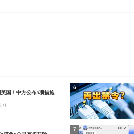
6
制美国！中方公布5项措施
1+1
7