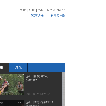
(20121030)
登录
|
注册
|
帮助
返回央视网
>>
PC客户端
移动客户端
2012-10-30 14:42:22
[乡土]寻访赛马王的足迹
音
热榜
(20121029)
微视频
儿
音乐
体育赛事
农业农村
2012-10-29 15:21:56
[乡土]壮家人的养生经
(20121026)
期
片段
2012-10-26 13:37:49
[乡土]彝寨姐妹花
(20121025)
2012-10-25 18:25:37
[乡土]洋村民的查济情