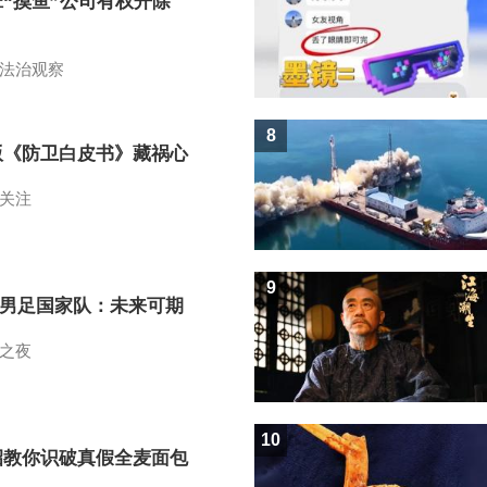
班“摸鱼”公司有权开除
？
法治观察
8
版《防卫白皮书》藏祸心
关注
9
7男足国家队：未来可期
之夜
10
招教你识破真假全麦面包