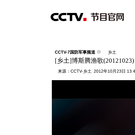
首页
直播
节目单
综合
新闻
财经
综艺
中文国际
体
CCTV-7国防军事频道
乡土
[乡土]博斯腾渔歌(20121023)
来源：
CCTV-乡土
2012年10月23日 13: