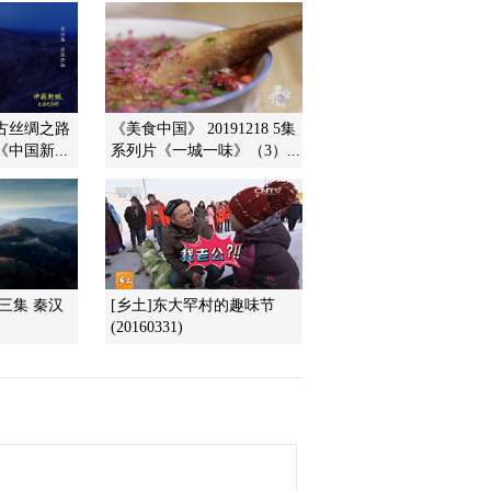
2012-10-12 16:34:06
[乡土]嵩明舞龙女
(20121011)
古丝绸之路
《美食中国》 20191218 5集
中国新...
系列片《一城一味》（3）...
2012-10-11 14:29:24
[乡土]上堡人家
(20121010)
2012-10-10 14:28:42
三集 秦汉
[乡土]东大罕村的趣味节
(20160331)
[乡土]喜欢河豚的人
(20121009)
2012-10-09 14:23:24
[乡土]边境上的捕鱼人
(20121008)