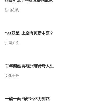
暗语引流？午夜直播间乱象
2012-10-02 13:57:09
法治在线
[乡土]走进奤夿屯村 走进
和布克赛尔蒙古自治县
(20120928)
2012-09-28 15:55:30
“AI双星”上空有何新本领？
[乡土]走进南山村 走进大
共同关注
浦新村(20120927)
2012-09-27 14:17:21
百年潮起 再现张謇传奇人生
[乡土]走进象山 走进朱泾
镇(20120926)
文化十分
2012-09-26 15:24:21
[乡土]走进钟祥 走进双流
(20120925)
一醋一面 “酸”出亿万财路