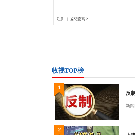
收视TOP榜
1
反
新闻
2