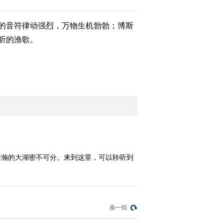
的音符律动强烈，万物生机勃勃；博斯
2012-10-18 18:59:36
听的渔歌。
[乡土]小胖的咸味之旅
(20121017)
2012-10-17 15:03:39
[乡土]走进延吉
(20121016)
2012-10-16 14:52:30
[乡土]定海海岛行
浩瀚的大湖密不可分。来到这里，可以聆听到
(20121015)
2012-10-15 15:15:04
[乡土]走读边城图们
换一组
(20121012)