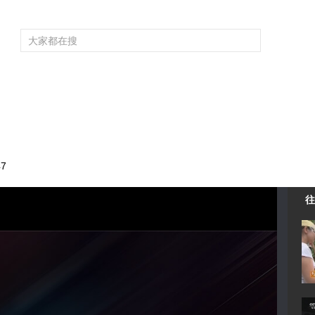
频道大全
栏目大全
片库
4K专区
听
育
电影
国防军事
电视剧
纪录
科教
戏曲
社会与法
少
47
往