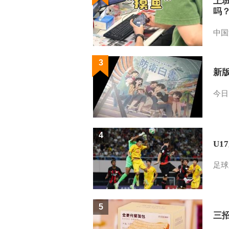
上
吗
中国
3
新
今日
4
U1
足球
5
三