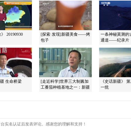
 20190930
[探索·发现]新疆美食——烤
一条神秘莫测的
包子
通道——纪录片《
新疆 生命桥梁
[走近科学]世界三大制酱加
《史话新疆》 第
工番茄种植基地之一：新疆
一统