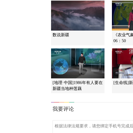
数说新疆
《农业气象》
06：50
[地理·中国]1986年有人要在
[生命线]
新疆当地种莲藕