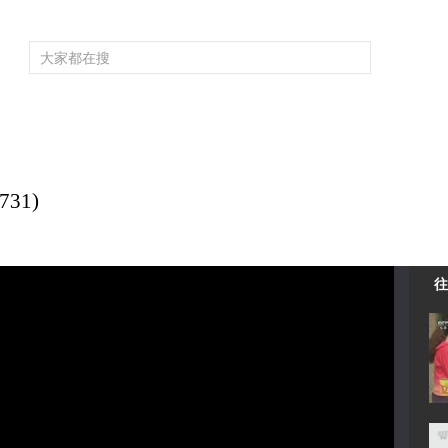
频道大全
栏目大全
片库
4K专区
听
育
电影
国防军事
电视剧
纪录
科教
戏曲
社会与法
少
31)
往