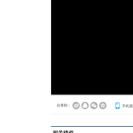
加
载
/
完
成
:
0%
分享到：
手机观