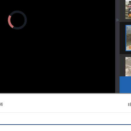
正
在
加
载
视
频
播
放
器。
播
画
静
放
质
音
速
(m)
度
看