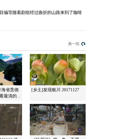
(20120720)
栏目编导随着剧组经过曲折的山路来到了咖啡
2012-07-20 14:17:18
[乡土]乡土宁夏行之寻找
党项后裔(20120719)
换一组
2012-07-19 13:58:33
[乡土]靠山吃山 靠海吃海
(20120718)
2012-07-18 14:51:33
青海省贵德
[乡土]发现银川 20171127
[乡土]妙趣花街节
最清的...
(20120717)
2012-07-17 14:19:38
[乡土]黎族洪水村
(20120716)