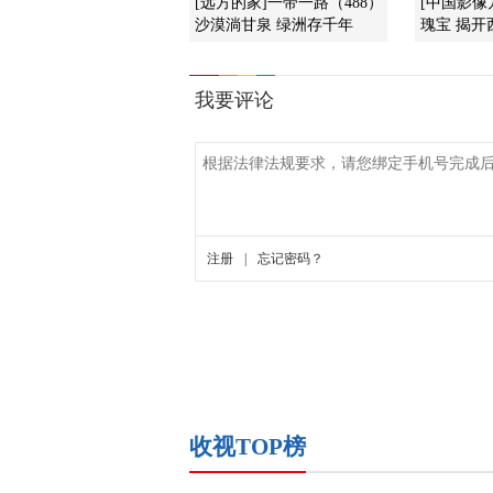
[远方的家]一带一路（488）
[中国影像
沙漠淌甘泉 绿洲存千年
瑰宝 揭
收视TOP榜