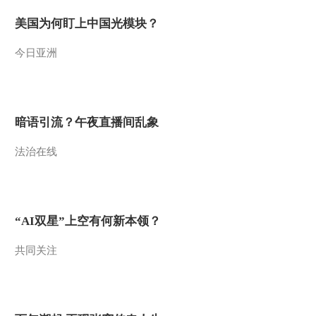
2012-07-10 13:43:13
美国为何盯上中国光模块？
[乡土]司岗里人家
今日亚洲
(20120709)
2012-07-09 14:49:53
暗语引流？午夜直播间乱象
[乡土]“麻草”带来好生活
(20120706)
法治在线
2012-07-06 15:33:03
[乡土]乡土非遗文化行之
捞车河的土家非遗
“AI双星”上空有何新本领？
(20120705)
共同关注
2012-07-05 14:57:58
[乡土]来到梧州寻美食
(20120704)