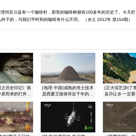
理州宾川县有一个咖啡村，那里的咖啡树都有100多年的历史了。今天
子的，与我们平时和的咖啡有什么不同。 （乡土 2012年 第154期）
疆之历史印记》第
[地理·中国]成熟的夯土技术
[正大综艺]到了
原而来的打井...
是西夏王陵保存近千年的...
县尕让乡 一定要看