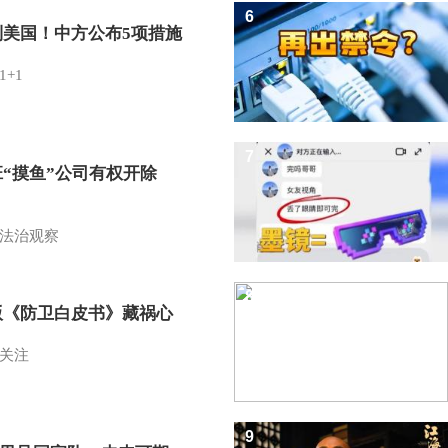
6
制美国！中方公布5项措施
1+1
7
班“摸鱼”公司有权开除
？
法治观察
8
版《防卫白皮书》藏祸心
关注
9