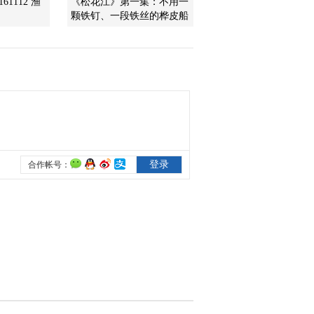
61112 渔
《松花江》第一集：不用一
颗铁钉、一段铁丝的桦皮船
2012-07-16 15:00:28
[乡土]乡土非遗文化行之
东山岛上的宝(20120713)
2012-07-13 14:51:57
[乡土]乡土非遗文化行之
记忆中的纳溪美食
(20120712)
2012-07-12 15:13:58
[乡土]赤屿上的日子
(20120711)
2012-07-11 14:45:17
[乡土]喝在洛阳
(20120710)