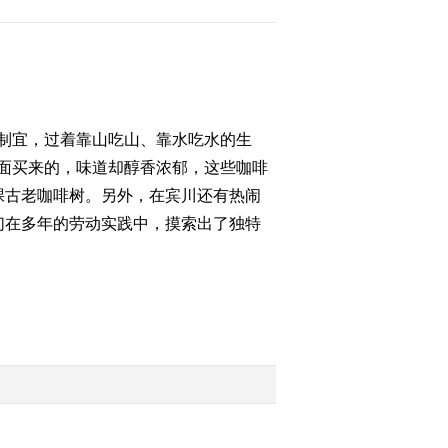
2012-07-27 15:53:57
[乡土]乡土非遗文化行之
山洞里的造纸术
(20120726)
制宜，过着靠山吃山、靠水吃水的生
2012-07-26 14:28:16
面买来的，味道却醇香浓郁，这些咖啡
棵古老咖啡树。另外，在宾川还有热闹
[乡土]行走黄河口
(20120725)
们在多年的劳动实践中，摸索出了独特
2012-07-25 14:56:26
[乡土]新港村渔家
(20120724)
2012-07-24 15:32:36
[乡土]乡土非遗文化行之
来自民间的技艺