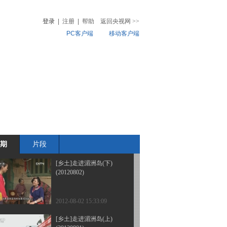
(20120805)
登录
|
注册
|
帮助
返回央视网
>>
PC客户端
移动客户端
2012-08-05 15:14:51
[乡土]带着老鼠上门
音
热榜
(20120804)
微视频
儿
音乐
体育赛事
农业农村
2012-08-04 19:22:25
[乡土]平利福音草
(20120803)
期
片段
2012-08-03 14:22:08
[乡土]走进湄洲岛(下)
(20120802)
2012-08-02 15:33:09
[乡土]走进湄洲岛(上)