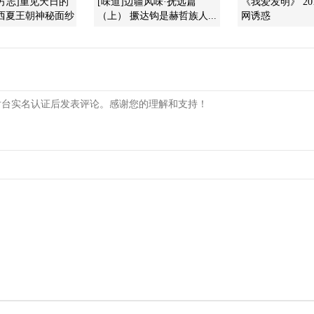
方志]重见天日的
[味道]边疆风味·抚远篇
《我爱发明》 201
开西夏王朝神秘面纱
（上） 撅达钩是赫哲族人...
网诱惑