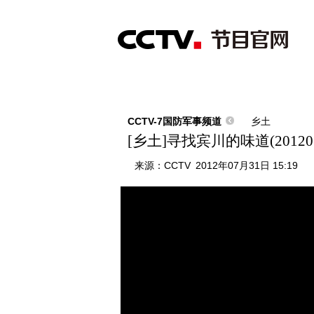
首页
直播
节目单
综合
新闻
财经
综艺
中文国际
体
CCTV-7国防军事频道
乡土
[乡土]寻找宾川的味道(201207
来源：
CCTV
2012年07月31日 15:19