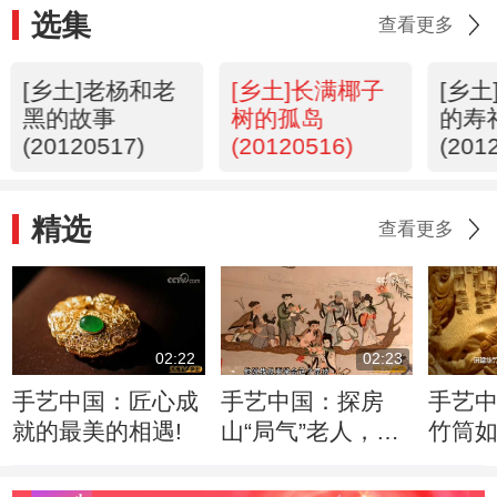
选集
查看更多
[乡土]老杨和老
[乡土]长满椰子
[乡
黑的故事
树的孤岛
的寿
(20120517)
(20120516)
(201
精选
查看更多
02:22
02:23
手艺中国：匠心成
手艺中国：探房
手艺
就的最美的相遇!
山“局气”老人，如
竹筒
何绣出皇家风范！
入驻