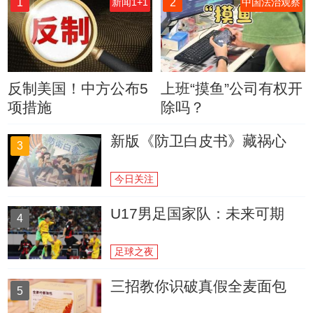
1
2
新闻1+1
中国法治观察
反制美国！中方公布5
上班“摸鱼”公司有权开
项措施
除吗？
新版《防卫白皮书》藏祸心
3
今日关注
U17男足国家队：未来可期
4
足球之夜
三招教你识破真假全麦面包
5