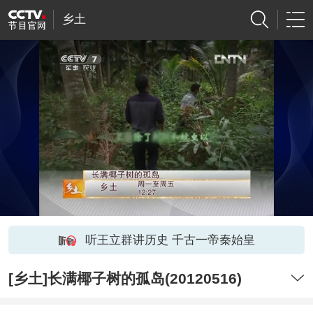
乡土
听王立群讲历史 千古一帝秦始皇
[乡土]长满椰子树的孤岛(20120516)