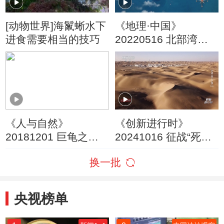
[动物世界]海鬣蜥水下
《地理·中国》
进食需要相当的技巧
20220516 北部湾里
的奇岛
《人与自然》
《创新进行时》
20181201 巨龟之岛
20241016 征战“死亡
——适者生存（上）
之海”（二）
换一批
央视榜单