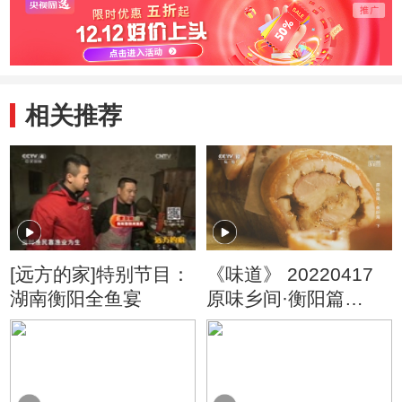
相关推荐
[远方的家]特别节目：
《味道》 20220417
湖南衡阳全鱼宴
原味乡间·衡阳篇
（下）