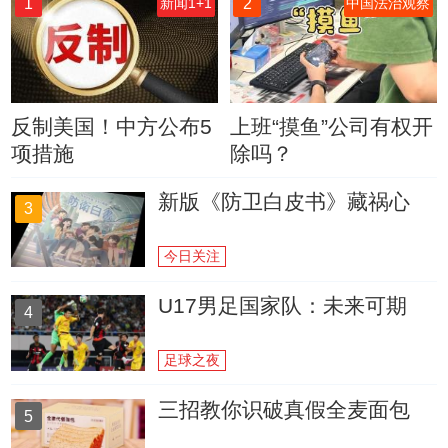
1
2
新闻1+1
中国法治观察
反制美国！中方公布5
上班“摸鱼”公司有权开
项措施
除吗？
新版《防卫白皮书》藏祸心
3
今日关注
U17男足国家队：未来可期
4
足球之夜
三招教你识破真假全麦面包
5