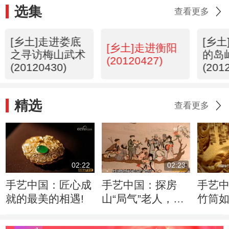
选集
查看更多
[乡土]走进娄底
[乡
[乡土]走进衡阳
之寻访梅山武术
的岛
(20120427)
(20120430)
(201
精选
查看更多
02:22
02:23
手艺中国：匠心成
手艺中国：探房
手艺
就的最美的相遇!
山“局气”老人，如
竹筒
何绣出皇家风范！
入驻