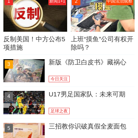
1
2
新闻1+1
中国法治观察
反制美国！中方公布5
上班“摸鱼”公司有权开
项措施
除吗？
新版《防卫白皮书》藏祸心
3
今日关注
U17男足国家队：未来可期
4
足球之夜
三招教你识破真假全麦面包
5