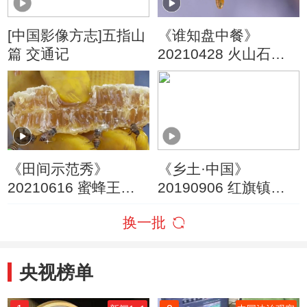
[中国影像方志]五指山
《谁知盘中餐》
篇 交通记
20210428 火山石窟
的觅蜜之旅
《田间示范秀》
《乡土·中国》
20210616 蜜蜂王国
20190906 红旗镇的
的危机
新鲜事儿
换一批
央视榜单