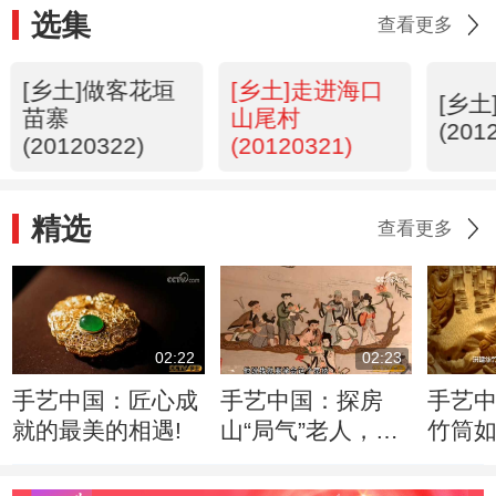
选集
查看更多
[乡土]做客花垣
[乡土]走进海口
[乡
苗寨
山尾村
(201
(20120322)
(20120321)
精选
查看更多
02:22
02:23
手艺中国：匠心成
手艺中国：探房
手艺
就的最美的相遇!
山“局气”老人，如
竹筒
何绣出皇家风范！
入驻