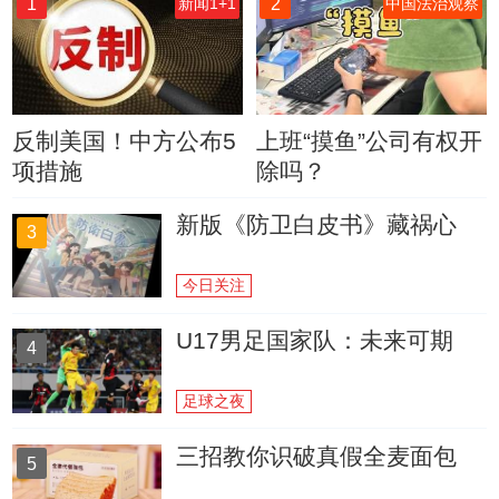
1
2
新闻1+1
中国法治观察
反制美国！中方公布5
上班“摸鱼”公司有权开
项措施
除吗？
新版《防卫白皮书》藏祸心
3
今日关注
U17男足国家队：未来可期
4
足球之夜
三招教你识破真假全麦面包
5