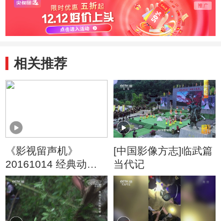
相关推荐
《影视留声机》
[中国影像方志]临武篇
20161014 经典动画
当代记
音乐赏析（五）