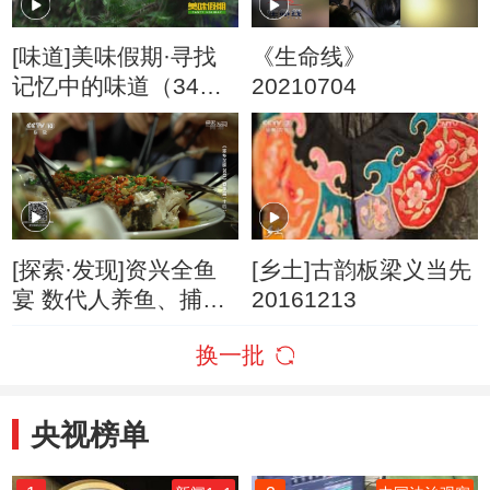
[味道]美味假期·寻找
《生命线》
记忆中的味道（34）
20210704
湖南省汝城县的千禾
米糍
[探索·发现]资兴全鱼
[乡土]古韵板梁义当先
宴 数代人养鱼、捕
20161213
鱼、吃鱼的智慧
换一批
央视榜单