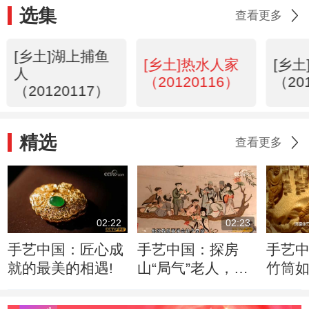
选集
查看更多
[乡土]湖上捕鱼
[乡土]热水人家
[乡
人
（20120116）
（20
（20120117）
精选
查看更多
02:22
02:23
手艺中国：匠心成
手艺中国：探房
手艺
就的最美的相遇!
山“局气”老人，如
竹筒
何绣出皇家风范！
入驻