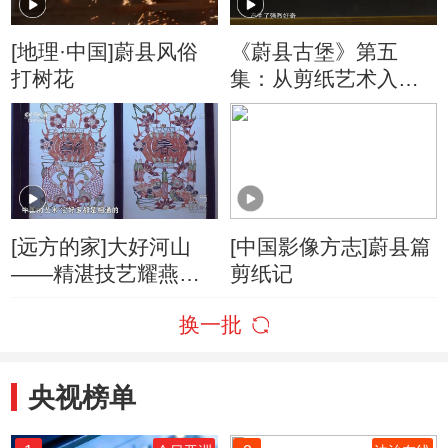
[地理·中国]蔚县风俗
《蔚县古堡》第五
打树花
集：从剪纸艺术入手
寻访名家获取纪录片
素材
[远方的家]大好河山
[中国影像方志]蔚县篇
——精湛技艺耀燕赵
剪纸记
蔚县剪纸：精雕细刻
换一批
艳丽多彩
央视榜单