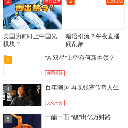
1
2
今日亚洲
法治在线
美国为何盯上中国光
暗语引流？午夜直播
模块？
间乱象
“AI双星”上空有何新本领？
3
共同关注
百年潮起 再现张謇传奇人生
4
文化十分
一醋一面 “酸”出亿万财路
5