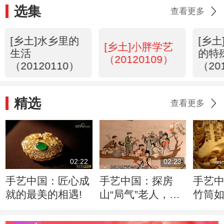
选集
查看更多
[乡土]水乡里的
[乡
[乡土]小胖学艺
生活
的特
（20120109）
（20120110）
（20
精选
查看更多
02:22
02:23
手艺中国：匠心成
手艺中国：探房
手艺
就的最美的相遇!
山“局气”老人，如
竹筒
何绣出皇家风范！
入驻