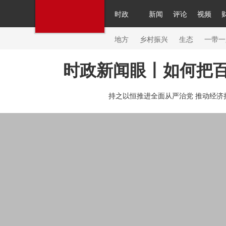
时政
新闻
评论
视频
人民领袖习近平
直播
繁体
片库
海外频道
栏目大全
联播+
iPanda
中国领
节目单
Engl
地方
乡村振兴
生态
一带一
时政新闻眼丨如何把
总台春晚
网络春晚
共产党员网
秧纪录
纪
持之以恒推进全面从严治党 推动经济
新闻
国内
国际
评论
经济
军事
科技
人民领袖习近平
联播+
热解读
天天学习
习
视频
小央视频
小央直播
直播中国
熊猫频
现场
前线
比划
快看
蓝海中国
新兵请入
体育
直播
竞猜
2026年世界杯
2026年冬奥
VIP会员
CCTV奥林匹克频道
生活体育大会
体