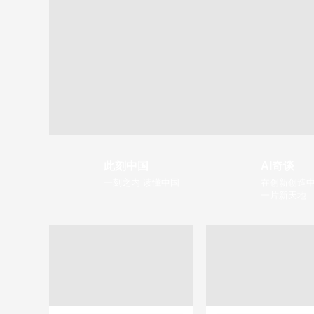
此刻中国
AI奇谈
一刻之内 读懂中国
在创新创造中
一片新天地