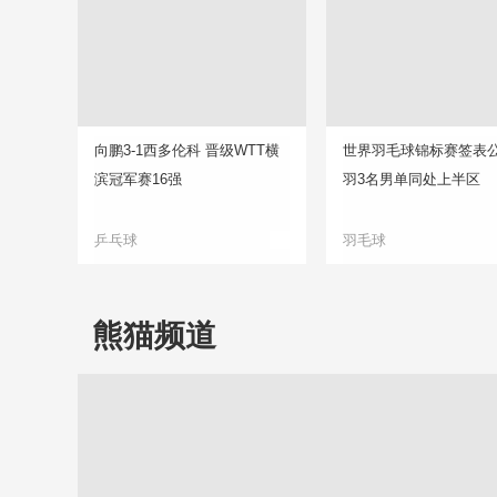
向鹏3-1西多伦科 晋级WTT横
世界羽毛球锦标赛签表公
滨冠军赛16强
羽3名男单同处上半区
乒乓球
羽毛球
熊猫频道