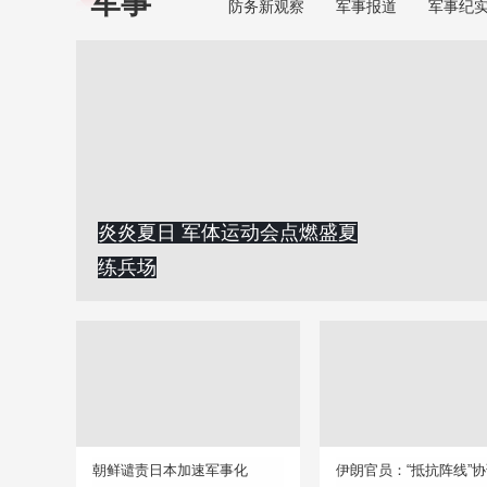
军事
防务新观察
军事报道
军事纪
炎炎夏日 军体运动会点燃盛夏
练兵场
朝鲜谴责日本加速军事化
伊朗官员：“抵抗阵线”