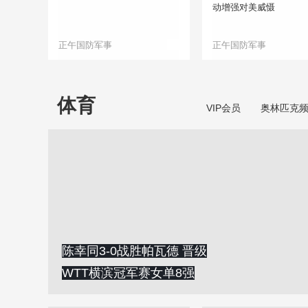
动增强对美威慑
正午国防军事
正午国防军事
体育
VIP会员
奥林匹克
陈幸同3-0战胜帕瓦德 晋级
WTT横滨冠军赛女单8强