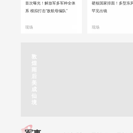
首次曝光！解放军多军种全体
硬核国家排面！多型东
系 模拟打击“敌航母编队”
罕见出镜
现场
现场
正在直播
敦
吉
南
秦
剑
云
煌
林
京
焦
皇
川
烟
探
雨
市
玄
作
岛
下
雨
古
后
北
武
红
金
梅
齐
北
美
山
湖
石
梦
岭
云
水
成
静赏京娘湖
公
景
峡
海
瀑
山
镇
仙
园
区
湾
布
京娘湖位于邯郸武安市口上村北，常年平均气温19摄氏度，夏
境
温26摄氏度，是避暑休闲佳地。