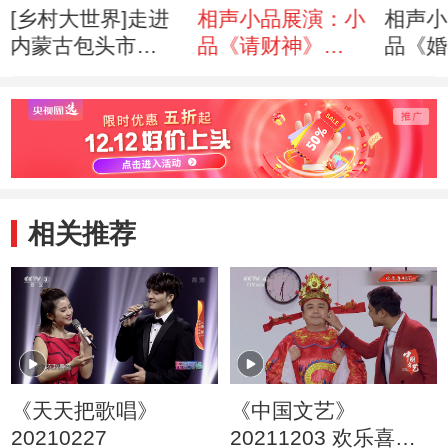
[乡村大世界]走进
相声小品展演：小
相声小
内蒙古包头市
品《请财神》
品《婚
(20121013)
（121001）
（121
相关推荐
《天天把歌唱》
《中国文艺》
20210227
20211203 欢乐喜剧