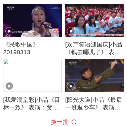
汇
《民歌中国》
[欢声笑语迎国庆]小品
20190313
《钱去哪儿了》 表
演：贾冰 张红爽 丁美
婷 闫强 刘峰
[我爱满堂彩]小品《目
[阳光大道]小品《最后
标一致》 表演：贾冰
一班返乡车》 表演：
冯立 张红爽 陈晓
贾冰 符剑等
换一批