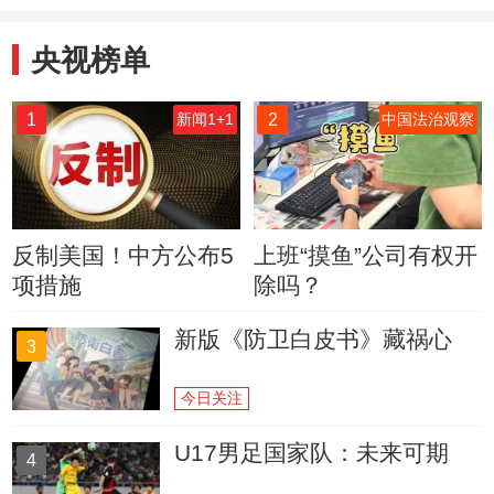
央视榜单
1
2
新闻1+1
中国法治观察
反制美国！中方公布5
上班“摸鱼”公司有权开
项措施
除吗？
新版《防卫白皮书》藏祸心
3
今日关注
U17男足国家队：未来可期
4