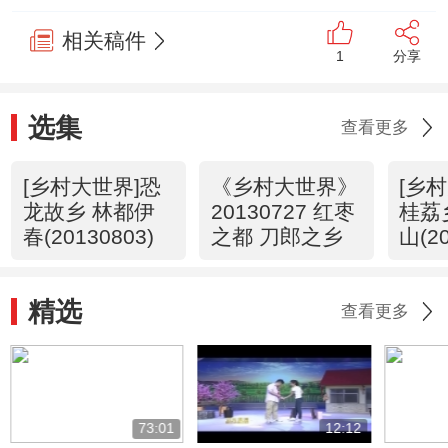
相关稿件
1
分享
选集
查看更多
[乡村大世界]恐
《乡村大世界》
[乡
龙故乡 林都伊
20130727 红枣
桂荔
春(20130803)
之都 刀郎之乡
山(20
精选
查看更多
73:01
12:12