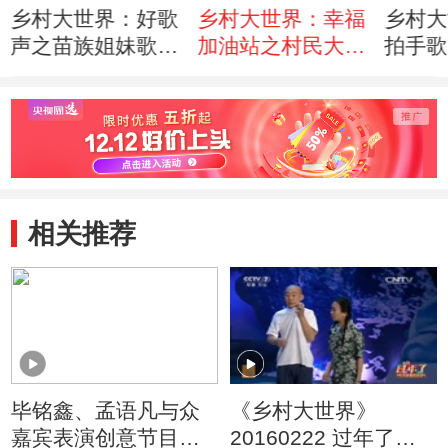
乡村大世界：好歌
乡村大世界：幸福
乡村大
声之苗族姐妹歌声
加油站之村民大联
拍手歌 快乐福
赛天籁 （贵州福
欢 （贵州福泉
人 （贵州福泉
泉 120908）
120908）
1209
相关推荐
毕铭鑫、孟语凡与众
《乡村大世界》
嘉宾表演创意节目
20160222 过年了