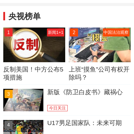
央视榜单
1
2
新闻1+1
中国法治观察
反制美国！中方公布5
上班“摸鱼”公司有权开
项措施
除吗？
新版《防卫白皮书》藏祸心
3
今日关注
U17男足国家队：未来可期
4