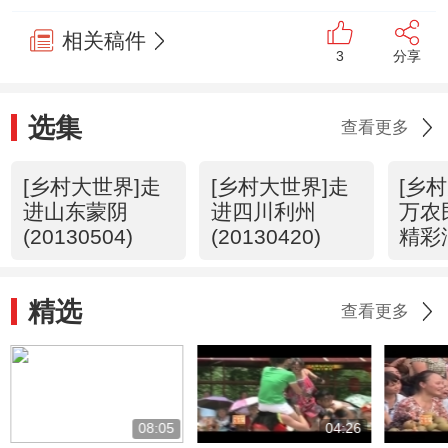
相关稿件
3
分享
选集
查看更多
[乡村大世界]走
[乡村大世界]走
[乡
进山东蒙阴
进四川利州
万农
(20130504)
(20130420)
精彩
2（1
精选
查看更多
08:05
04:26