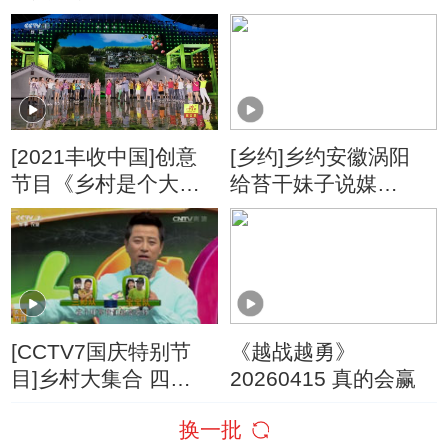
《乡村是个大舞台》
——2016农民新春联
欢会
[2021丰收中国]创意
[乡约]乡约安徽涡阳
节目《乡村是个大舞
给苔干妹子说媒
台》 表演：毕铭鑫 孟
20160416
语凡 栗宇坤 等
[CCTV7国庆特别节
《越战越勇》
目]乡村大集合 四
20260415 真的会赢
20161004
换一批