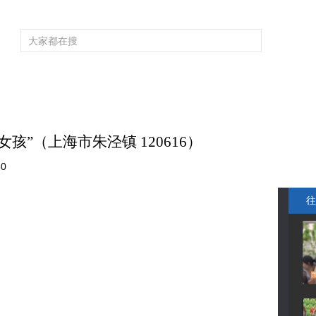
频道大全
栏目大全
片库
4K专区
听
育
电影
国防军事
电视剧
纪录
科教
戏曲
社会与法
少
孩”（上海市朱泾镇 120616）
30
往