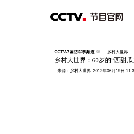
首页
直播
节目单
综合
新闻
财经
综艺
中文国际
体
CCTV-7国防军事频道
乡村大世界
乡村大世界：60岁的“西甜瓜女
来源：
乡村大世界
2012年06月19日 11: