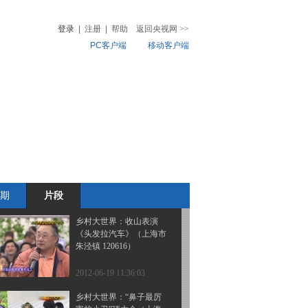
子吹爆汽车内胎
登录
|
注册
|
帮助
返回央视网
>>
PC客户端
移动客户端
2012-06-21 16:51:50
乡村大世界：“许文强”朱
音
热榜
泾镇吃西甜瓜（上海市朱
微视频
泾镇 120616）
儿
音乐
体育赛事
农业农村
2012-06-19 11:40:38
乡村大世界：隔手能开砖
的“铁掌神牛人”（上海市
朱泾镇 120616）
期
片段
2012-06-19 11:36:18
乡村大世界：收山表演
《头发拉汽车》（上海市
朱泾镇 120616）
2012-06-19 11:36:03
乡村大世界：“鼻子最厉