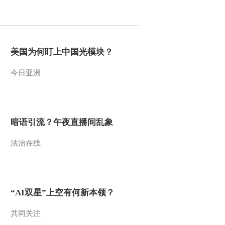
2012-06-12 10:58:20
乡村大世界：1+3组合演
唱《中国顺》（四川剑阁
美国为何盯上中国光模块？
120609）
今日亚洲
2012-06-12 10:57:38
乡村大世界：本期精华
（四川剑阁 120609）
暗语引流？午夜直播间乱象
2012-06-12 10:55:52
法治在线
乡村大世界：男高音歌唱
家演唱《幸福永远》（四
川剑阁 120609）
2012-06-12 10:55:27
“AI双星”上空有何新本领？
乡村大世界：民俗舞蹈
《剑门花灯》（四川剑阁
共同关注
120609）