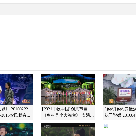
》 20160222
[2021丰收中国]创意节目
[乡约]乡约安徽
016农民新春...
《乡村是个大舞台》 表演...
妹子说媒 201604