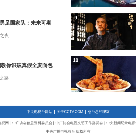
9
7男足国家队：未来可期
之夜
10
招教你识破真假全麦面包
之路
中央电视台网站
|
关于CCTV.COM
|
总台总经理室
电视网
|
中广协会信息资料委员会
|
中广协会电视文艺工作委员会
|
中央新闻纪录电影
中央广播电视总台 版权所有