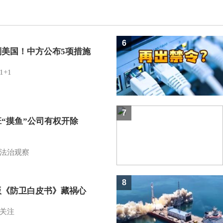
6
制美国！中方公布5项措施
1+1
7
班“摸鱼”公司有权开除
？
法治观察
8
版《防卫白皮书》藏祸心
关注