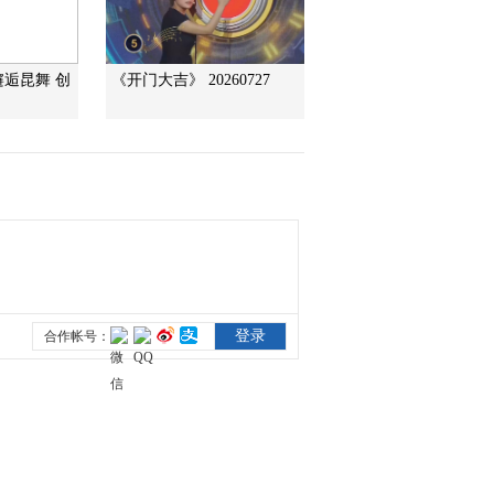
朱泾镇 120616）
2012-06-19 11:20:34
邂逅昆舞 创
《开门大吉》 20260727
乡村大世界：陈少华演唱
《九月九的酒》（四川剑
阁 120609）
2012-06-12 11:07:35
乡村大世界：前赴后继
蜀道闯关（四川剑阁
120609）
2012-06-12 11:06:15
乡村大世界：吃剑门豆腐
娶豆腐西施（四川剑阁
120609）
2012-06-12 11:05:10
乡村大世界：下期预告
（四川剑阁 120609）