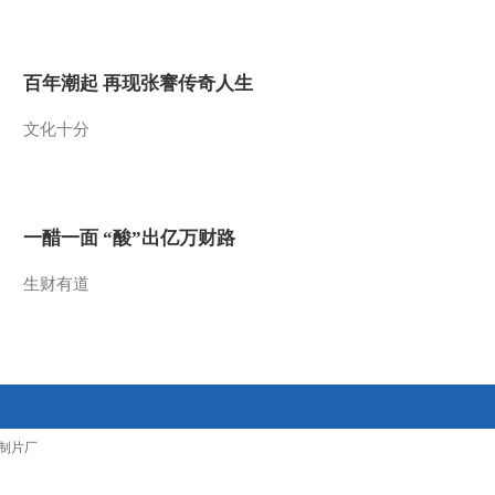
2012-06-12 10:54:25
乡村大世界：杂技表演
百年潮起 再现张謇传奇人生
《剑门魂》（四川剑阁
120609）
文化十分
2012-06-12 10:54:24
乡村大世界：幽默小品
《橱窗模特》（四川剑阁
120609）
一醋一面 “酸”出亿万财路
2012-06-12 10:43:58
生财有道
乡村大世界：小毕跟山歌
高手对山歌（四川剑阁
120609）
2012-06-12 10:42:05
乡村大世界：小毕、阿朵
制片厂
品尝剑门豆花（四川剑阁
120609）