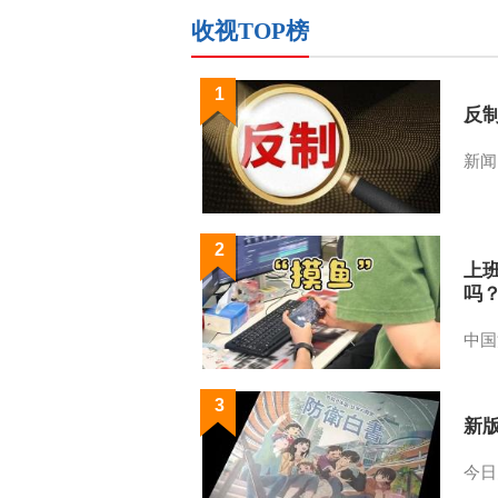
收视TOP榜
1
反
新闻
2
上
吗
中国
3
新
今日