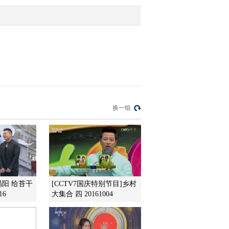
120616）
2012-06-19 11:24:14
乡村大世界：西瓜还可以
这样吃（上海市朱泾镇
120616）
2012-06-19 11:23:05
乡村大世界：本期精华
换一组
（上海市朱泾镇
120616）
2012-06-19 11:22:25
乡村大世界：乡村小牛人
自制“水火箭”（上海市朱
泾镇 120616）
涡阳 给苔干
[CCTV7国庆特别节目]乡村
16
大集合 四 20161004
2012-06-19 11:21:20
乡村大世界：开心小游戏
西瓜甜瓜大对决（上海市