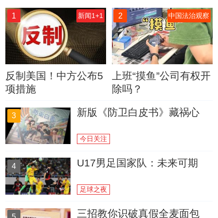
1
2
新闻1+1
中国法治观察
反制美国！中方公布5
上班“摸鱼”公司有权开
项措施
除吗？
新版《防卫白皮书》藏祸心
3
今日关注
U17男足国家队：未来可期
4
足球之夜
三招教你识破真假全麦面包
5