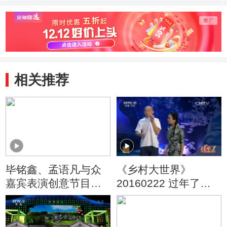
（120428）
梦》
（120
相关推荐
毕铭鑫、孟语凡与众
《乡村大世界》
嘉宾表演创意节目
20160222 过年了
《乡村是个大舞台》
——2016农民新春联
欢会