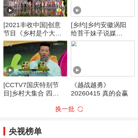
[2021丰收中国]创意
[乡约]乡约安徽涡阳
节目《乡村是个大舞
给苔干妹子说媒
台》 表演：毕铭鑫 孟
20160416
语凡 栗宇坤 等
[CCTV7国庆特别节
《越战越勇》
目]乡村大集合 四
20260415 真的会赢
20161004
换一批
央视榜单