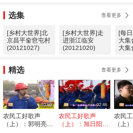
选集
查看更多
[乡村大世界]北
[乡村大世界]走
[每
京昌平奤夿屯村
进浙江临安
大集
(20121027)
(20121020)
大集
(201
精选
查看更多
10:50
02:46
农民工好歌声
农民工好歌声
农民工
（上）：郭明亮现
（上）：旭日阳刚
（上）
场向妻子求婚
《我的未来不是
的新一