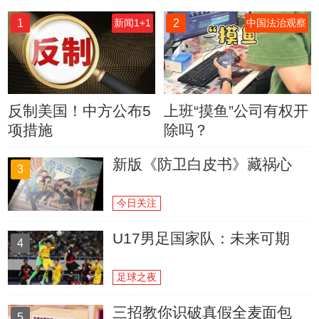
1
2
新闻1+1
中国法治观察
反制美国！中方公布5
上班“摸鱼”公司有权开
项措施
除吗？
新版《防卫白皮书》藏祸心
3
今日关注
U17男足国家队：未来可期
4
足球之夜
三招教你识破真假全麦面包
5