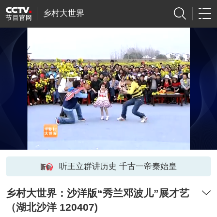
乡村大世界
听王立群讲历史 千古一帝秦始皇
乡村大世界：沙洋版“秀兰邓波儿”展才艺
（湖北沙洋 120407)