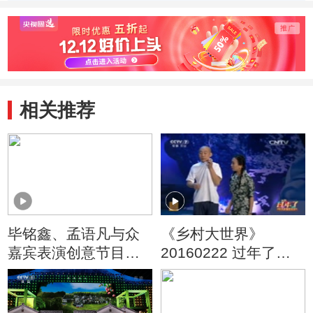
乡村4 120331）
120407)
村4
相关推荐
毕铭鑫、孟语凡与众
《乡村大世界》
嘉宾表演创意节目
20160222 过年了
《乡村是个大舞台》
——2016农民新春联
欢会