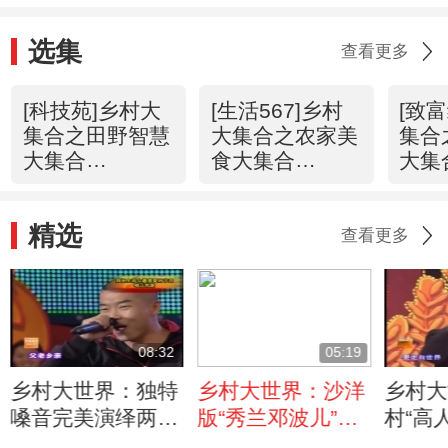
选集
查看更多
[科技苑]乡村大
[生活567]乡村
[致
集合之田野智慧
大集合之农家美
集合
大集合
食大集合
大集
(20121006)
(20121005)
(201
精选
查看更多
08:32
05:19
乡村大世界：独特
乡村大世界：沙洋
乡村大
嗓音完美演绎两种
版“秀兰邓波儿”展
村“高
声音（龙腾盛世闹
才艺（湖北沙洋
言（龙