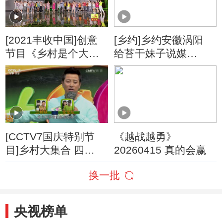
[2021丰收中国]创意
[乡约]乡约安徽涡阳
节目《乡村是个大舞
给苔干妹子说媒
台》 表演：毕铭鑫 孟
20160416
语凡 栗宇坤 等
[CCTV7国庆特别节
《越战越勇》
目]乡村大集合 四
20260415 真的会赢
20161004
换一批
央视榜单