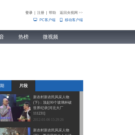
(下)：相声《新说百吹
图》到底多能吹[河北大
登录
|
注册
|
帮助
返回央视网
>>
厂 111231]
PC客户端
移动客户端
2012-01-06 15:39:32
新农村新农民风采人物
音
热榜
(下)：小毕村里寻牛人趣
微视频
事多[河北大厂 111231]
儿
音乐
体育赛事
农业农村
2012-01-06 15:37:06
新农村新农民风采人物
(下)：煤球哥李新义一家
幸福团聚[河北大厂
111231]
期
片段
2012-01-06 15:32:21
新农村新农民风采人物
(下)：顶起90个玻璃杯破
世界纪录[河北大厂
111231]
2012-01-06 15:29:26
新农村新农民风采人物