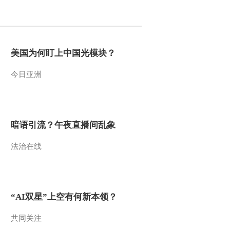
2012-01-06 15:03:55
第三届新农村电视艺术节
(上)：十佳对农电视节目
美国为何盯上中国光模块？
主持人奖[120102]
今日亚洲
2012-01-06 15:03:37
第三届新农村电视艺术节
(上)：张子枫演唱《蒲公
英》[120102]
暗语引流？午夜直播间乱象
2012-01-06 14:57:00
法治在线
第三届新农村电视艺术节
(上)：再接再厉，共创辉
煌[120102]
2012-01-06 14:55:33
“AI双星”上空有何新本领？
第三届新农村电视艺术节
(上)：丰收大道上众星璀
共同关注
璨[120102]