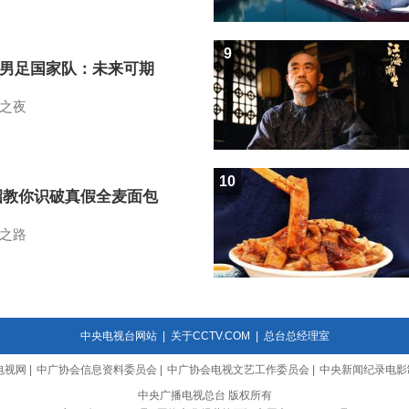
9
7男足国家队：未来可期
之夜
10
招教你识破真假全麦面包
之路
中央电视台网站
|
关于CCTV.COM
|
总台总经理室
电视网
|
中广协会信息资料委员会
|
中广协会电视文艺工作委员会
|
中央新闻纪录电影
中央广播电视总台 版权所有