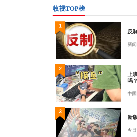
收视TOP榜
1
反
新闻
2
上
吗
中国
3
新
今日