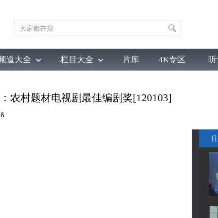
频道大全
栏目大全
片库
4K专区
听
育
电影
国防军事
电视剧
纪录
科教
戏曲
社会与法
少
农村题材电视剧最佳编剧奖[120103]
26
往