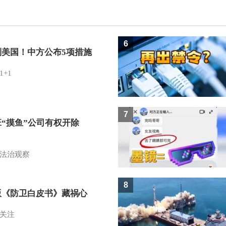
6
制美国！中方公布5项措施
1+1
7
班“摸鱼”公司有权开除
？
法治观察
8
版《防卫白皮书》藏祸心
关注