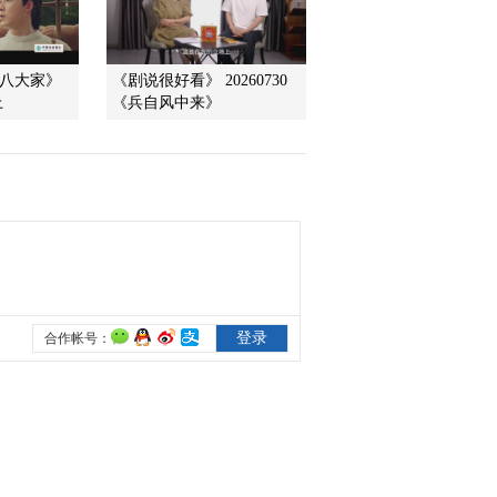
佳女配角奖[120103]
2012-01-06 15:18:07
宋八大家》
《剧说很好看》 20260730
第三届新农村电视艺术节
上
《兵自风中来》
(下)：“农民导演”千元拍
摄电视剧[120103]
2012-01-06 15:16:57
第三届新农村电视艺术节
(下)：不断创新，精彩继
续[120103]
2012-01-06 15:09:43
第三届新农村电视艺术节
(上)：众星云集 谁最耀眼
[120102]
2012-01-06 15:06:52
第三届新农村电视艺术节
(上)：与您共同见证收获
的喜悦[120102]