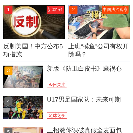
1
2
新闻1+1
中国法治观察
反制美国！中方公布5
上班“摸鱼”公司有权开
项措施
除吗？
新版《防卫白皮书》藏祸心
3
今日关注
U17男足国家队：未来可期
4
足球之夜
三招教你识破真假全麦面包
5