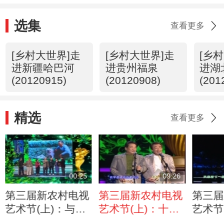
选集
查看更多
[乡村大世界]走
[乡村大世界]走
[乡
进新疆哈巴河
进贵州福泉
进湖
(20120915)
(20120908)
(201
精选
查看更多
00:25
09:26
第三届新农村电视
第三届新农村电视
第三届
艺术节(上)：与您
艺术节(上)：十佳
艺术节
共同见证收获的喜
对农电视节目主持
枫演唱