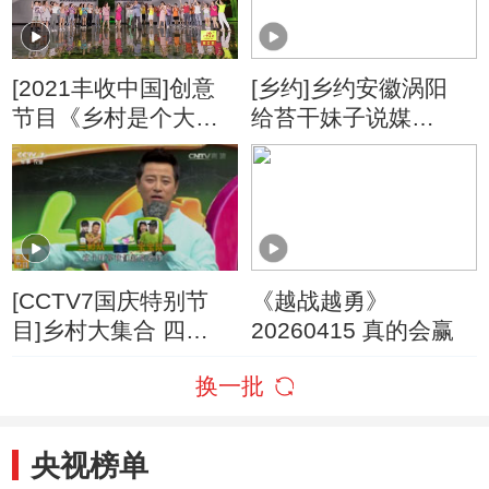
[2021丰收中国]创意
[乡约]乡约安徽涡阳
节目《乡村是个大舞
给苔干妹子说媒
台》 表演：毕铭鑫 孟
20160416
语凡 栗宇坤 等
[CCTV7国庆特别节
《越战越勇》
目]乡村大集合 四
20260415 真的会赢
20161004
换一批
央视榜单