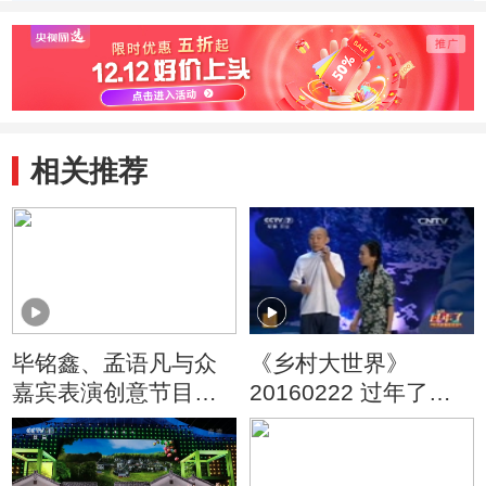
悦[120102]
人奖[120102]
[12010
相关推荐
毕铭鑫、孟语凡与众
《乡村大世界》
嘉宾表演创意节目
20160222 过年了
《乡村是个大舞台》
——2016农民新春联
欢会