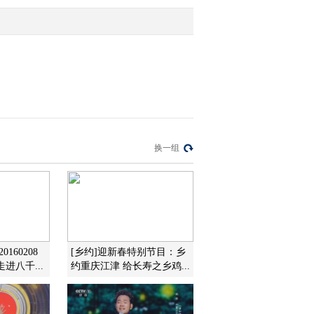
泉 111119]
2011-11-22 15:20:32
乡村大世界：轮椅上的歌
声《爱在天地间》[河北
平泉 111119]
2011-11-22 15:20:32
乡村大世界：射箭大比
换一组
武，小毕以智取胜[河北
平泉 111119]
2011-11-22 15:11:03
乡村大世界：脚踩挂历
纸，夫妻同练功[河北平
泉 111119]
160208
[乡约]迎新春特别节目：乡
进八千...
约重庆江津 给长寿之乡鸡...
2011-11-22 15:04:20
乡村大世界：致富兄弟，
四大“菇”爷[河北平泉