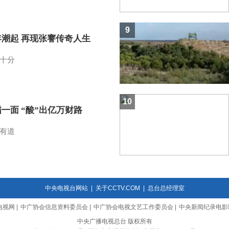
9
年潮起 再现张謇传奇人生
十分
10
一面 “酸”出亿万财路
有道
中央电视台网站
|
关于CCTV.COM
|
总台总经理室
电视网
|
中广协会信息资料委员会
|
中广协会电视文艺工作委员会
|
中央新闻纪录电影
中央广播电视总台 版权所有