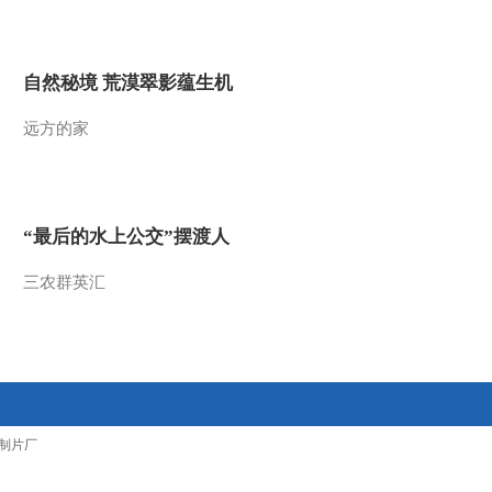
2011-11-15 16:09:33
乡村大世界：牧童领杜牧
自然秘境 荒漠翠影蕴生机
杏花村里观比赛[安徽池
州 111112]
远方的家
2011-11-15 15:59:32
乡村大世界：农民主持一
哥亮“金嗓子”[安徽池州
111112]
“最后的水上公交”摆渡人
2011-11-15 15:48:29
三农群英汇
乡村大世界：陈楚生深情
演唱《有没有人曾告诉
你》[安徽池州 111112]
2011-11-15 15:42:34
乡村大世界：池州人民欢
制片厂
迎您[安徽池州 111112]