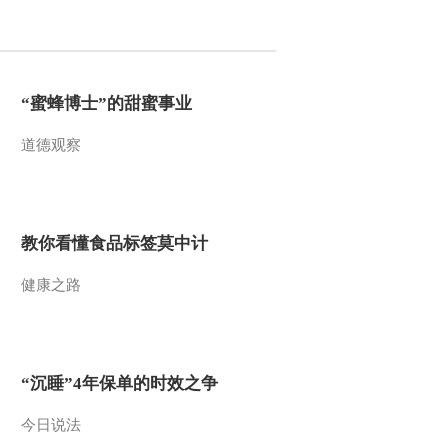
2011-11-22 14:40:11
乡村大世界[山东临邑]：
党在我心中 书记访谈录
“蜜蜂博士”的甜蜜事业
道德观察
2011-11-15 16:40:33
乡村大世界：77岁高龄农
民歌手再登台[安徽池州
111112]
教你看懂食品标签莫中计
2011-11-15 16:12:16
健康之路
乡村大世界：绿色池州
绿色运动[安徽池州
111112]
2011-11-15 16:10:19
“沉睡”4年保单的时效之争
乡村大世界：客人池州来
[安徽池州 111112]
今日说法