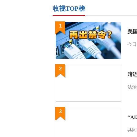
收视TOP榜
1
美
今日
2
暗
法治
3
“A
共同