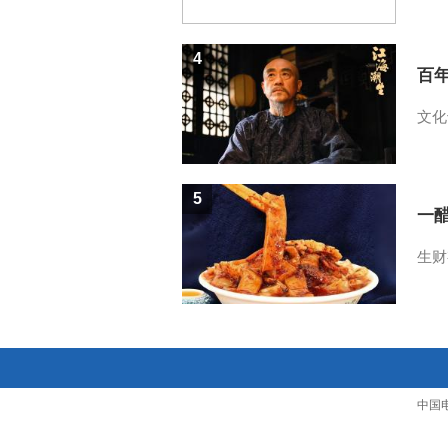
4
百
文化
5
一醋
生财
中国