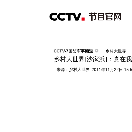
首页
直播
节目单
综合
新闻
财经
综艺
中文国际
体
CCTV-7国防军事频道
乡村大世界
乡村大世界[沙家浜]：党在我
来源：
乡村大世界
2011年11月22日 15: