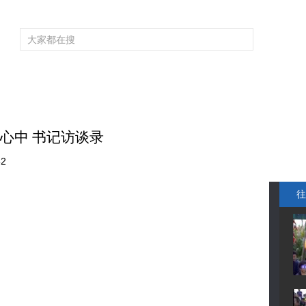
频道大全
栏目大全
片库
4K专区
听
育
电影
国防军事
电视剧
纪录
科教
戏曲
社会与法
少
心中 书记访谈录
52
往