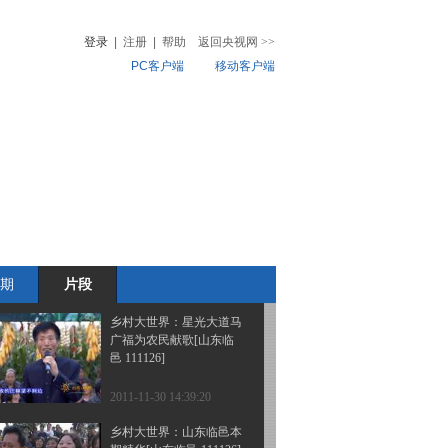
绕口令精彩上演[山东临
邑 111126]
登录
|
注册
|
帮助
返回央视网
>>
PC客户端
移动客户端
2011-11-30 14:44:10
乡村大世界：建筑工人自
音
热榜
学双截棍圆梦想[山东临
微视频
邑 111126]
儿
音乐
体育赛事
农业农村
2011-11-30 14:43:03
乡村大世界：姐弟同台挑
战凤凰传奇[山东临邑
111126]
期
片段
2011-11-30 14:40:36
乡村大世界：星光大道马
广福为农民献歌[山东临
邑 111126]
2011-11-30 14:39:20
乡村大世界：山东临邑本