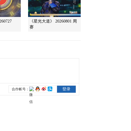
111119]
2011-11-22 14:59:35
60727
《星光大道》 20260801 周
乡村大世界：“香菇”姑娘
赛
选“菇”爷，比武招亲[河北
平泉 111119]
2011-11-22 14:56:11
乡村大世界：揭平泉大学
生村官致富秘籍[河北平
泉 111119]
2011-11-22 14:53:30
乡村大世界：中国食用菌
之乡--河北平泉[河北平泉
111119]
2011-11-22 14:48:42
乡村大世界：河北平泉本
期精华[河北平泉 111119]