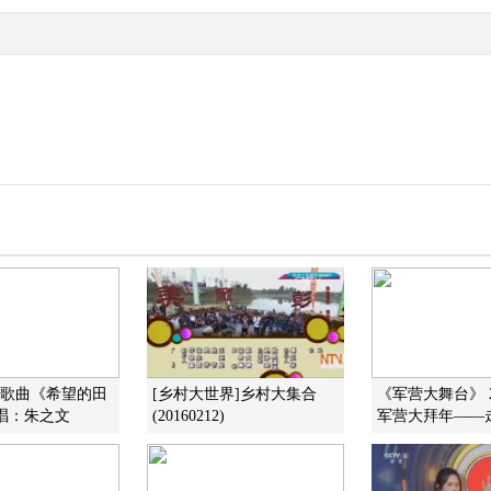
]歌曲《希望的田
[乡村大世界]乡村大集合
《军营大舞台》 20
唱：朱之文
(20160212)
军营大拜年——走