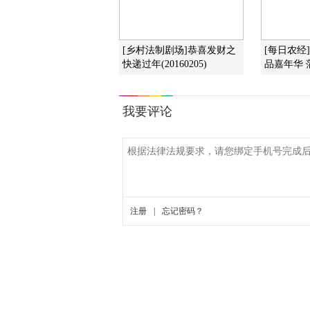
[乡村法制剧场]恭喜发财之
[每日农经
快递过年(20160205)
品嘉年华 蒲