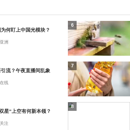
6
国为何盯上中国光模块？
亚洲
7
语引流？午夜直播间乱象
在线
8
I双星”上空有何新本领？
关注