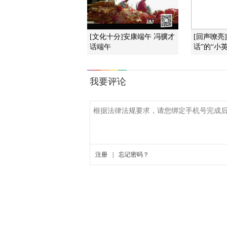
[文化十分]安康端午 冯骥才
[回声嘹亮
话端午
话”的“小英