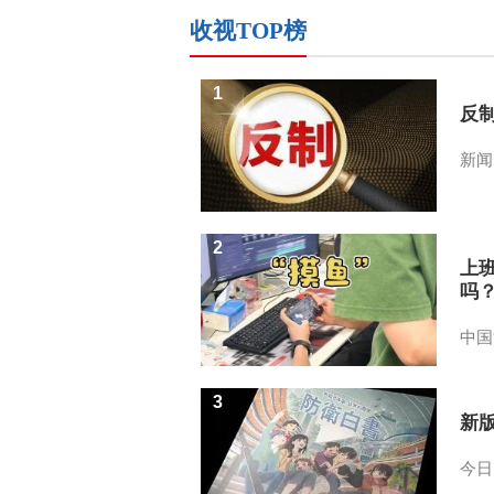
收视TOP榜
1
反
新闻
2
上
吗
中国
3
新
今日