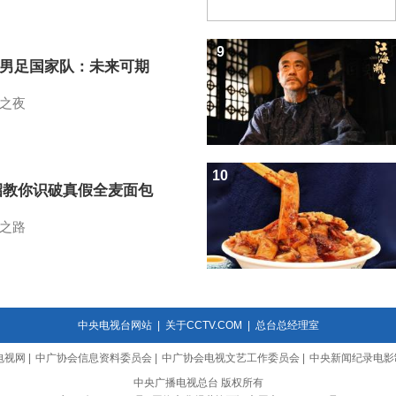
9
7男足国家队：未来可期
之夜
10
招教你识破真假全麦面包
之路
中央电视台网站
|
关于CCTV.COM
|
总台总经理室
电视网
|
中广协会信息资料委员会
|
中广协会电视文艺工作委员会
|
中央新闻纪录电影
中央广播电视总台 版权所有