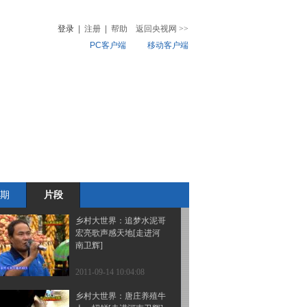
空中飞碗、光脚上刀山
[快乐中秋]
登录
|
注册
|
帮助
返回央视网
>>
PC客户端
移动客户端
2011-09-14 10:06:37
乡村大世界：张帝与可爱
音
热榜
姑娘的戏曲互动[快乐中
微视频
秋]
儿
音乐
体育赛事
农业农村
2011-09-14 10:04:59
乡村大世界：小毕三人细
说唐庄三变[走进河南卫
辉]
期
片段
2011-09-14 10:04:34
乡村大世界：追梦水泥哥
宏亮歌声感天地[走进河
南卫辉]
2011-09-14 10:04:08
乡村大世界：唐庄养殖牛