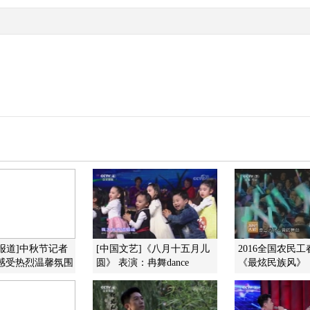
报道]中秋节记者
[中国文艺]《八月十五月儿
2016全国农民
 感受热烈温馨氛围
圆》 表演：冉舞dance
《最炫民族风》