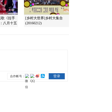
[走进河南卫辉]
2011-09-14 09:45:11
民歌《拉手
[乡村大世界]乡村大集合
乡村大世界：工地里的勇
演：八月十五
(20160212)
士，搬砖大比拼[走进河
南卫辉]
2011-09-14 09:45:10
乡村大世界：河南卫辉本
期精华[走进河南卫辉]
2011-09-14 09:43:44
乡村大世界：小男孩模仿
杰克逊 梦幻舞步震惊全
场[走进友谊县]
2011-09-07 16:27:56
乡村大世界：中苏友谊短
片[走进友谊县]