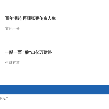
2011-09-07 16:20:57
乡村大世界：精彩歌舞
百年潮起 再现张謇传奇人生
《情满黑土地》[走进友
谊县]
文化十分
2011-09-07 16:18:27
乡村大世界： 中共友谊
县委书记朱晓华介绍友谊
[走进友谊县]
一醋一面 “酸”出亿万财路
2011-09-07 16:15:12
生财有道
乡村大世界：单丹高歌献
东北《活出个样来给自己
看》[走进友谊县]
2011-09-07 16:13:42
乡村大世界：老人追忆当
制片厂
年垦荒岁月 北大荒精神
薪火相传[走进友谊县]