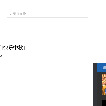
频道大全
栏目大全
片库
4K专区
听
育
电影
国防军事
电视剧
纪录
科教
戏曲
社会与法
少
[快乐中秋]
03
往