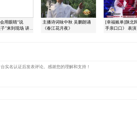
]会用眼睛“说
主播诗词咏中秋 吴鹏朗诵
[幸福账单]陕北
子”来到现场 讲...
《春江花月夜》
手亲口口》 表