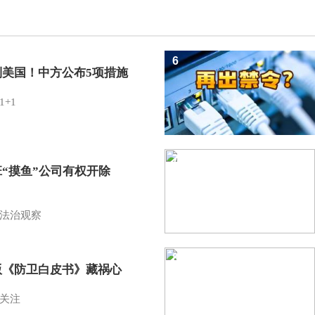
6
制美国！中方公布5项措施
1+1
7
班“摸鱼”公司有权开除
？
法治观察
8
版《防卫白皮书》藏祸心
关注