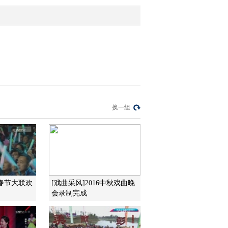
2011-09-14 09:56:51
乡村大世界：刘能、赵四
唐庄取经[走进河南卫辉]
2011-09-14 09:55:13
乡村大世界：小毕卫辉倾
换一组
情演唱《乡里乡亲》[走
进河南卫辉]
2011-09-14 09:50:11
乡村大世界：背媳妇抢收
成大战[走进河南卫辉]
工春节大联欢
[戏曲采风]2016中秋戏曲晚
会录制完成
2011-09-14 09:47:34
乡村大世界：丰收好时节
小毕三人齐唱《大丰收》