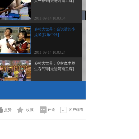
人一招鲜[走进河南卫辉]
2011-09-14 10:03:34
乡村大世界：会说话的小
提琴[快乐中秋]
2011-09-14 10:03:24
乡村大世界：乡村魔术师
生吞气球[走进河南卫辉]
2011-09-14 09:59:13
乡村大世界：餐厅服务员
演绎男版“邓丽君”[走进河
南卫辉]
评论
客户端看
点赞
收藏
2011-09-14 09:58:13
乡村大世界：喜迎金秋
魅力唐庄[走进河南卫辉]