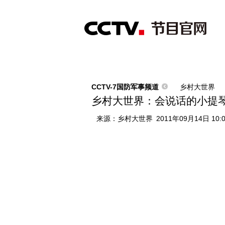
首页
直播
节目单
综合
新闻
财经
综艺
中文国际
体
CCTV-7国防军事频道
乡村大世界
乡村大世界：会说话的小提琴
来源：
乡村大世界
2011年09月14日 10: