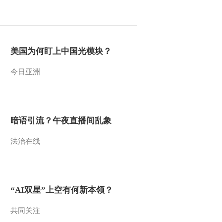
2011-09-07 16:26:58
乡村大世界：追溯挹娄文
化 魅力舞蹈《挹娄之
美国为何盯上中国光模块？
光》[走进友谊县]
今日亚洲
2011-09-07 16:26:31
乡村大世界：刘东方演唱
满族歌曲《望祭山》[走
进友谊县]
暗语引流？午夜直播间乱象
2011-09-07 16:25:02
法治在线
乡村大世界：乐舞欢歌
李宗盛与东北大妈的即兴
表演[走进友谊县]
2011-09-07 16:24:49
“AI双星”上空有何新本领？
乡村大世界：阿鲁阿卓演
唱《情深意长》[走进友
共同关注
谊县]