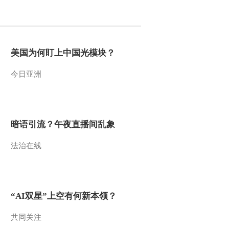
2011-07-27 11:19:39
乡村大世界[东丽]：党旗
下的红歌美女
美国为何盯上中国光模块？
今日亚洲
2011-07-27 11:18:14
乡村大世界[东丽]：欢乐
水世界，有我更精彩
暗语引流？午夜直播间乱象
2011-07-27 11:17:30
法治在线
乡村大世界[东丽]：快板
儿夸东丽
2011-07-27 11:16:59
“AI双星”上空有何新本领？
乡村大世界[东丽]：唱响
中国，唱响心中的力量
共同关注