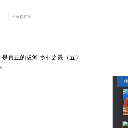
频道大全
栏目大全
片库
4K专区
听
育
电影
国防军事
电视剧
纪录
科教
戏曲
社会与法
少
是真正的拔河 乡村之最（五）
40
往