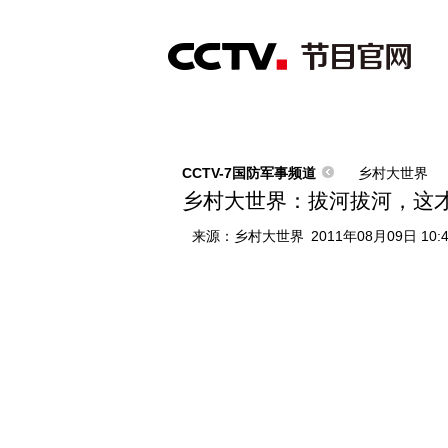
首页
直播
节目单
综合
新闻
财经
综艺
中文国际
体
CCTV-7国防军事频道
乡村大世界
乡村大世界：拔河拔河，这才
来源：
乡村大世界
2011年08月09日 10: