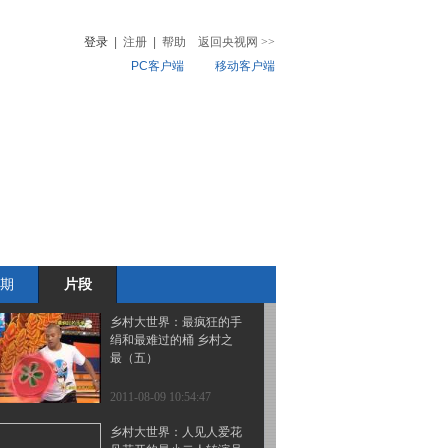
才能好 乡村之最（五）
登录
|
注册
|
帮助
返回央视网
>>
PC客户端
移动客户端
2011-08-09 11:03:58
乡村大世界：人的肚子到
音
热榜
底能承受多少重物 乡村
微视频
之最（五）
儿
音乐
体育赛事
农业农村
2011-08-09 11:03:44
乡村大世界：最难娶的媳
妇儿 乡村之最（五）
期
片段
2011-08-09 11:01:50
乡村大世界：最疯狂的手
绢和最难过的桶 乡村之
最（五）
2011-08-09 10:54:47
乡村大世界：人见人爱花