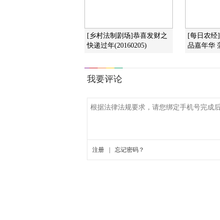
[乡村法制剧场]恭喜发财之
[每日农经
快递过年(20160205)
品嘉年华 蒲