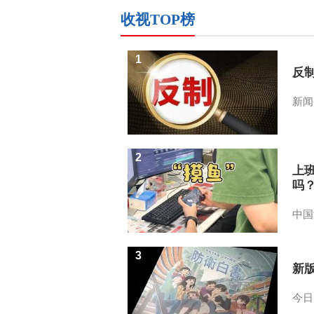
收视TOP榜
1
反
新闻
2
上
吗
中国
3
新
今日