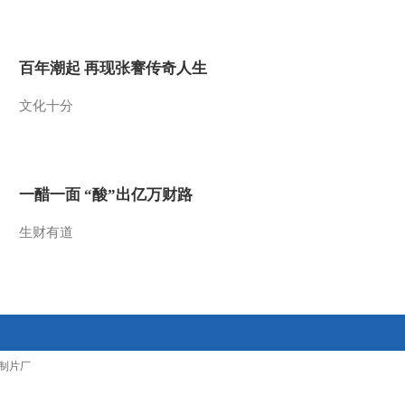
2011-07-27 11:16:58
乡村大世界[东丽]：军粮
百年潮起 再现张謇传奇人生
城的军民鱼水情
文化十分
2011-07-27 11:16:50
乡村大世界[东丽]：牛人
头顶倒立玩跳绳
一醋一面 “酸”出亿万财路
2011-07-27 11:16:50
生财有道
乡村大世界[东丽]：跳绳
界的巅峰对决
2011-07-27 11:16:49
乡村大世界[东丽]：精彩
制片厂
红歌接力