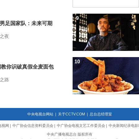
9
7男足国家队：未来可期
之夜
10
招教你识破真假全麦面包
之路
中央电视台网站
|
关于CCTV.COM
|
总台总经理室
电视网
|
中广协会信息资料委员会
|
中广协会电视文艺工作委员会
|
中央新闻纪录电影
中央广播电视总台 版权所有