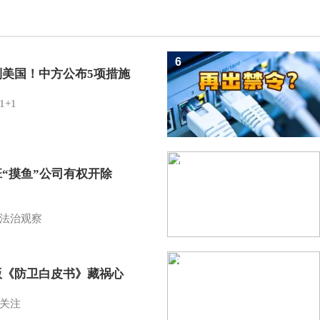
6
制美国！中方公布5项措施
1+1
7
班“摸鱼”公司有权开除
？
法治观察
8
版《防卫白皮书》藏祸心
关注