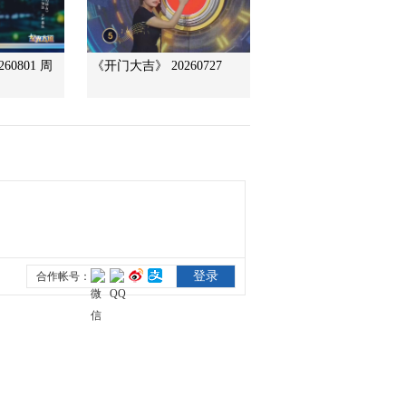
乡村之最（五）
2011-08-09 10:05:27
60801 周
《开门大吉》 20260727
乡村大世界[靖宇]：党在
我心中 书记访谈录
2011-07-27 11:51:55
乡村大世界[东丽]：小毕
的天津话版小品
2011-07-27 11:25:20
乡村大世界[东丽]：主持
人刘刚、付玉龙舞狮子
2011-07-27 11:25:11
乡村大世界[东丽]：高跷
绝活儿大比拼