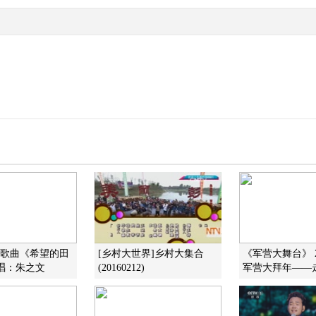
]歌曲《希望的田
[乡村大世界]乡村大集合
《军营大舞台》 20
唱：朱之文
(20160212)
军营大拜年——走