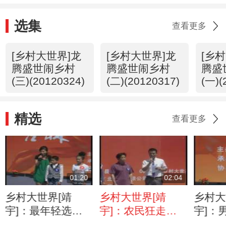
选集
查看更多
[乡村大世界]龙
[乡村大世界]龙
[乡
腾盛世闹乡村
腾盛世闹乡村
腾盛
(三)(20120324)
(二)(20120317)
(一)(
精选
查看更多
01:20
02:04
乡村大世界[靖
乡村大世界[靖
乡村大
宇]：最年轻选手
宇]：农民狂走百
宇]：
之间的碰撞
里地唱响心中的红
跳恰恰