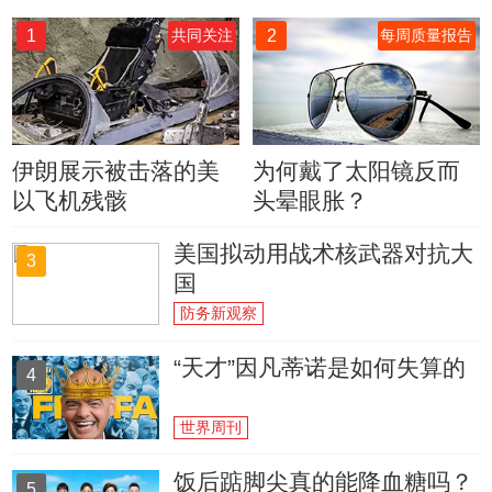
1
2
共同关注
每周质量报告
伊朗展示被击落的美
为何戴了太阳镜反而
以飞机残骸
头晕眼胀？
美国拟动用战术核武器对抗大
3
国
防务新观察
“天才”因凡蒂诺是如何失算的
4
世界周刊
饭后踮脚尖真的能降血糖吗？
5