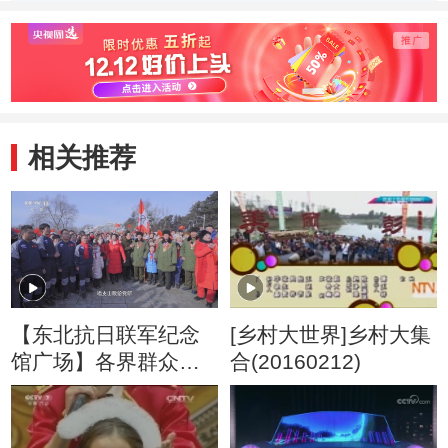
歌
相关推荐
【东北抗日联军纪念
[乡村大世界]乡村大集
馆广场】各界群众一
合(20160212)
起唱响《唱支山歌给
党听》