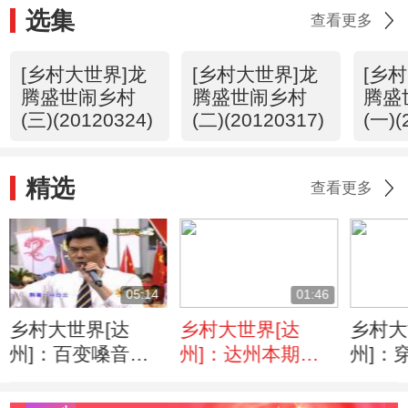
选集
查看更多
[乡村大世界]龙
[乡村大世界]龙
[乡
腾盛世闹乡村
腾盛世闹乡村
腾盛
(三)(20120324)
(二)(20120317)
(一)(
精选
查看更多
05:14
01:46
乡村大世界[达
乡村大世界[达
乡村大
州]：百变嗓音莫
州]：达州本期精
州]：
元季
华
弹药，
颂党