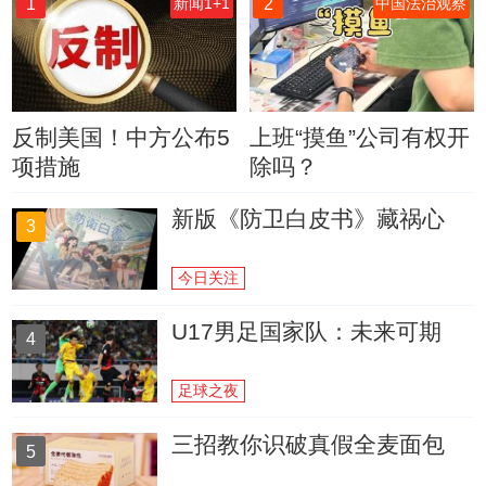
1
2
新闻1+1
中国法治观察
反制美国！中方公布5
上班“摸鱼”公司有权开
项措施
除吗？
新版《防卫白皮书》藏祸心
3
今日关注
U17男足国家队：未来可期
4
足球之夜
三招教你识破真假全麦面包
5