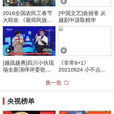
2016全国农民工春节
[中国文艺]俞丽拿 从
大联欢 《最炫民族
越剧中汲取精华
风》
[越战越勇]四川小伙现
《非常6+1》
场全新演绎评委歌曲
20210524 小不点大
独特唱法笑翻全场
能耐
换一批
央视榜单