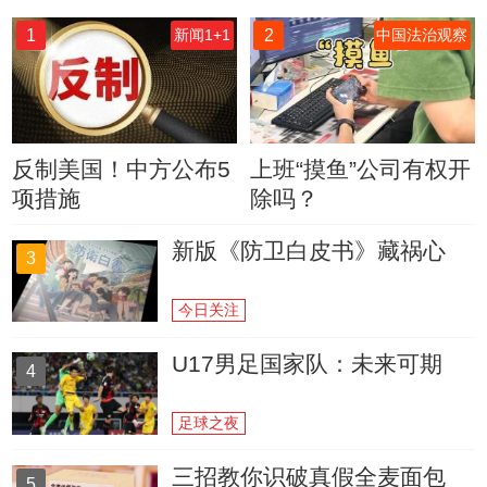
1
2
新闻1+1
中国法治观察
反制美国！中方公布5
上班“摸鱼”公司有权开
项措施
除吗？
新版《防卫白皮书》藏祸心
3
今日关注
U17男足国家队：未来可期
4
足球之夜
三招教你识破真假全麦面包
5