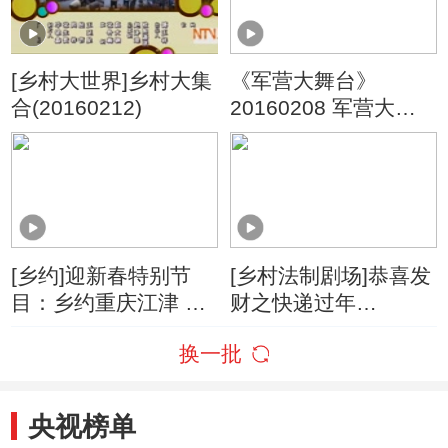
[乡村大世界]乡村大集
《军营大舞台》
合(20160212)
20160208 军营大拜
年——走进八千里边
防大北疆
[乡约]迎新春特别节
[乡村法制剧场]恭喜发
目：乡约重庆江津 给
财之快递过年
长寿之乡鸡倌说媒
(20160205)
换一批
(20160205)
央视榜单