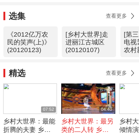
选集
查看更多
《2012亿万农
[乡村大世界]走
[第
民的笑声(上)》
进丽江古城区
电视
(20120123)
(20120107)
农村
(下)(
精选
查看更多
07:52
04:40
乡村大世界：最能
乡村大世界：最另
乡村大
折腾的夫妻 乡村
类的二人转 乡村
倾情演
之最（四）
之最（四）
亲》 