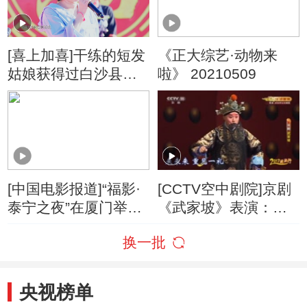
[喜上加喜]干练的短发
《正大综艺·动物来
姑娘获得过白沙县优
啦》 20210509
秀共产党员 想找个让
人放心的男友
[中国电影报道]“福影·
[CCTV空中剧院]京剧
泰宁之夜”在厦门举办
《武家坡》表演：国
公布福影2022年新片
家京剧院，福建省京
换一批
单
剧院
央视榜单