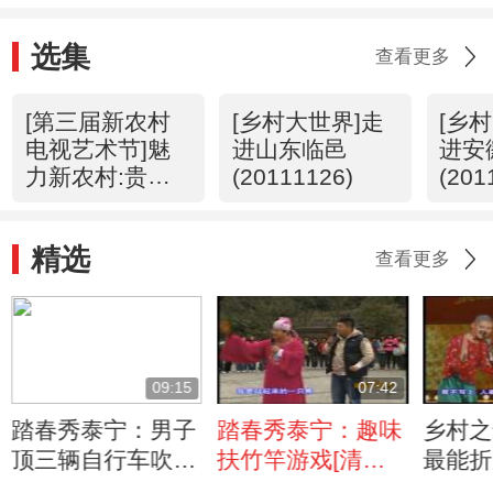
选集
查看更多
[第三届新农村
[乡村大世界]走
[乡
电视艺术节]魅
进山东临邑
进安
力新农村:贵州
(20111126)
(201
贵定
(20111210)
精选
查看更多
09:15
07:42
踏春秀泰宁：男子
踏春秀泰宁：趣味
乡村之
顶三辆自行车吹电
扶竹竿游戏[清明
最能折
子萨克斯[清明节
节特别节目]
演[乡