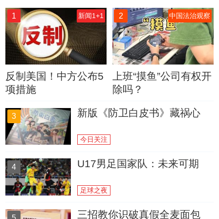
1
2
新闻1+1
中国法治观察
反制美国！中方公布5
上班“摸鱼”公司有权开
项措施
除吗？
新版《防卫白皮书》藏祸心
3
今日关注
U17男足国家队：未来可期
4
足球之夜
三招教你识破真假全麦面包
5