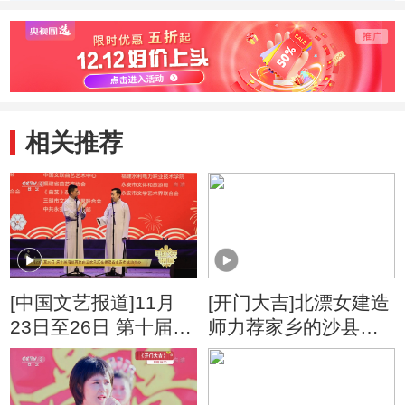
特别节目]
相关推荐
[中国文艺报道]11月
[开门大吉]北漂女建造
23日至26日 第十届海
师力荐家乡的沙县小
峡两岸曲艺欢乐汇在
吃 泥鳅粉干 芋饺听到
福建省永安市成功举
都要流口水
办